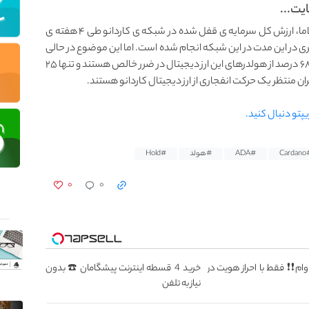
یت...
بر اساس داده های منتشر شده توسط وب‌ سایت دیفای‌لاما، ارزش کل سرمایه ی قفل شده در شبکه ی کاردانو طی ۴ هفته ی
اری بیشتری در این مدت در این شبکه انجام شده است. اما این موضوع در حالی
رخ داده که وب سایت های آماری مدعی شدند که بیش از ۶۸ درصد از هولدرهای این ارز دیجیتال در ضرر خالص هستند و تنها ۲۵
ان منتظر یک حرکت انفجاری از ارز دیجیتال کاردانو هستند.
یپتو دنبال کنید.
#Car
#ADA
#هولد
#Hold
۰
۰
یون وام❗❗ فقط با احراز هویت در
خرید 4 قسطه اینترنت پیشگامان ☎️ بدون
نیاز به تلفن