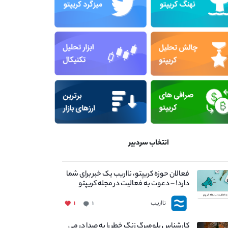
انتخاب سردبیر
فعالان حوزه کریپتو، نااریب یک خبر برای شما
دارد! – دعوت به فعالیت در مجله کریپتو
نااریب
۱
۱
کارشناس بلومبرگ زنگ خطر را به صدا در می