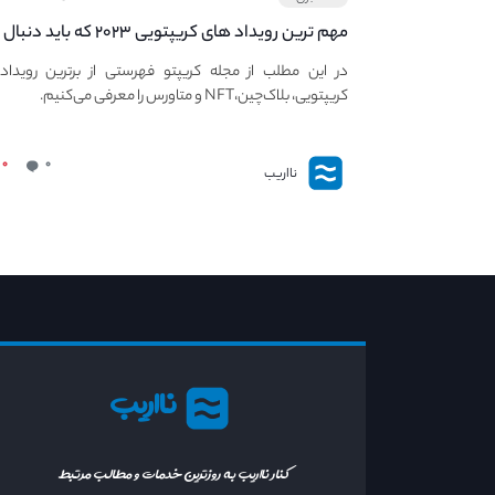
مهم ترین رویداد های کریپتویی ۲۰۲۳ که باید دنبال
کنید – معرفی بهترین رویداد های جهانی
در این مطلب از مجله کریپتو فهرستی از برترین رویداد
کریپتویی، بلاک‌چین،NFT و متاورس را معرفی می‌کنیم.
۰
۰
نااریب
نااریب
کنار نااریب به روزترین خدمات و مطالب مرتبط