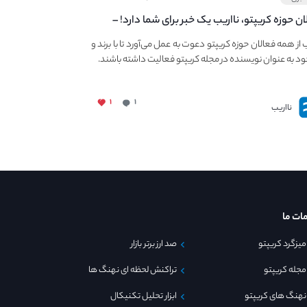
ان حوزه کریپتو، نااریب یک خبر برای شما دارد! –
 به فعالیت در مجله کریپتو
ب از همه فعالان حوزه کریپتو دعوت به عمل می‌آورد تا با برند و
ود به عنوان نویسنده در مجله کریپتو فعالیت داشته باشند.
۱
۱
نااریب
ات ما
میزگرد کریپتو
صد ارز برتر بازار
مجله کریپتو
تراکنش لحظه ای نهنگ ها
نهنگ های کریپتو
ابزار تحلیل تکنیکال