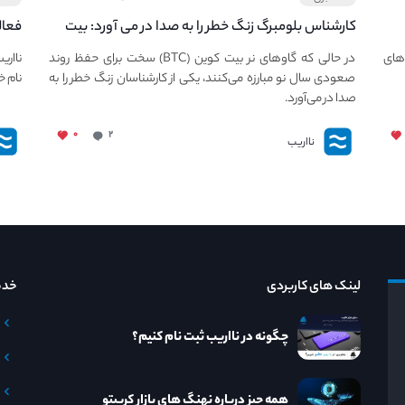
کارشناس بلومبرگ زنگ خطر را به صدا در می آورد: بیت
فعال
کوین در معرض خطر سقوط بزرگ است - دلیل آن
دعوت
های
در حالی که گاوهای نر بیت کوین (BTC) سخت برای حفظ روند
نااری
چیست؟
صعودی سال نو مبارزه می‌کنند، یکی از کارشناسان زنگ خطر را به
نام خ
صدا در می‌آورد.
۰
۲
نااریب
لینک های کاربردی
خدم
چگونه در نااریب ثبت نام کنیم؟
همه چیز درباره نهنگ های بازار کریپتو