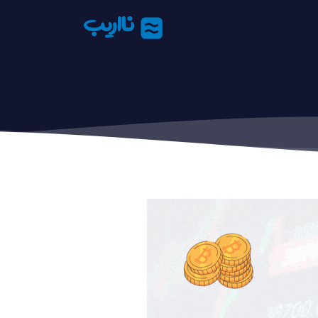
نااریب