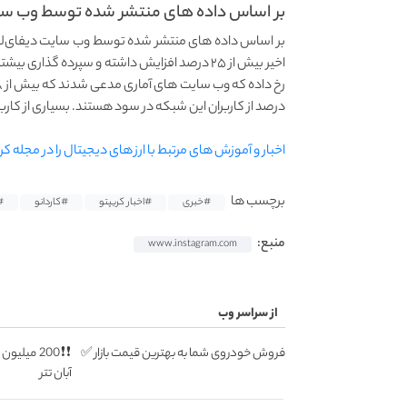
بر اساس داده های منتشر شده توسط وب‌ سا
اخیر بیش از ۲۵ درصد افزایش داشته و سپرده گذ
درصد از کاربران این شبکه در سود هستند. بسیاری از کاربر
اخبار و آموزش های مرتبط با ارز های دیجیتال را در مجله کر
برچسب ها
#خبری
#اخبار کریپتو
#کاردانو
dano
منبع:
www.instagram.com
از سراسر وب
فروش خودروی شما به بهترین قیمت بازار ✅
❗❗200 میل
آبان تتر