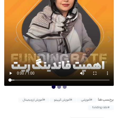
برچسب ها
#آموزشی
#آموزش کریپتو
#آموزش ارزدیجیتال
#funding rate