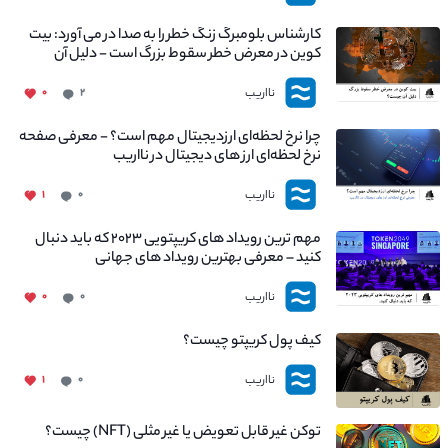
کارشناس بلومبرگ زنگ خطر را به صدا در می آورد: بیت
کوین در معرض خطر سقوط بزرگ است - دلیل آن
چیست؟
نااریب
۰
۲
چرا نرخ لحظه‌ای ارزدیجیتال مهم است؟ - معرفی صفحه
نرخ لحظه‌ای ارز های دیجیتال در نااریب
نااریب
۱
۰
مهم ترین رویداد های کریپتویی ۲۰۲۳ که باید دنبال
کنید – معرفی بهترین رویداد های جهانی
نااریب
۰
۰
کیف پول کریپتو چیست؟
نااریب
۱
۰
توکن غیر قابل تعویض یا غیر مثلی (NFT) چیست؟