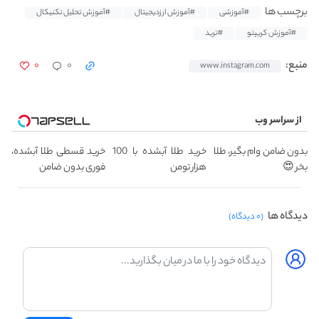
برچسب ها
#آموزشی
#آموزش ارزدیجیتال
#آموزش تحلیل تکنیکال
#آموزش کریپتو
#ترید
۰
۰
منبع:
www.instagram.com
از سراسر وب
بدون ضامن وام بگیر، طلا
خرید طلا آبشده با 100
خرید قسطی طلا آبشده،
بخر 😍
هزار تومن
فوری بدون ضامن
دیدگاه ها
(۰ دیدگاه)