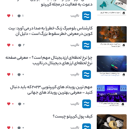
دعوت به فعالیت در مجله کریپتو
نااریب
۱
۱
کارشناس بلومبرگ زنگ خطر را به صدا در می آورد: بیت
کوین در معرض خطر سقوط بزرگ است - دلیل آن
چیست؟
نااریب
۰
۲
چرا نرخ لحظه‌ای ارزدیجیتال مهم است؟ - معرفی صفحه
نرخ لحظه‌ای ارز های دیجیتال در نااریب
نااریب
۱
۰
مهم ترین رویداد های کریپتویی ۲۰۲۳ که باید دنبال
کنید – معرفی بهترین رویداد های جهانی
نااریب
۰
۰
کیف پول کریپتو چیست؟
نااریب
۱
۰