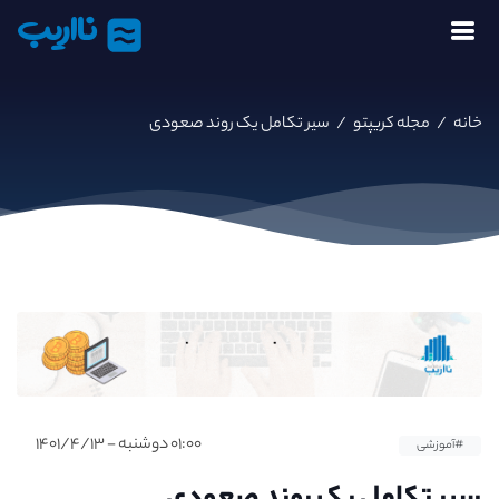
نااریب
خانه
/
مجله کریپتو
/
سیر تکامل یک روند صعودی
۰۱:۰۰ دوشنبه - ۱۴۰۱/۴/۱۳
#آموزشی