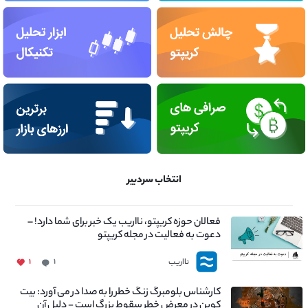
انتخاب سردبیر
فعالان حوزه کریپتو، نااریب یک خبر برای شما دارد! –
دعوت به فعالیت در مجله کریپتو
نااریب
۱
۱
کارشناس بلومبرگ زنگ خطر را به صدا در می آورد: بیت
کوین در معرض خطر سقوط بزرگ است - دلیل آن