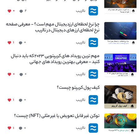
چیست؟
نااریب
۰
۲
چرا نرخ لحظه‌ای ارزدیجیتال مهم است؟ - معرفی صفحه
نرخ لحظه‌ای ارز های دیجیتال در نااریب
نااریب
۱
۰
مهم ترین رویداد های کریپتویی ۲۰۲۳ که باید دنبال
کنید – معرفی بهترین رویداد های جهانی
نااریب
۰
۰
کیف پول کریپتو چیست؟
نااریب
۱
۰
توکن غیر قابل تعویض یا غیر مثلی (NFT) چیست؟
نااریب
۱
۰