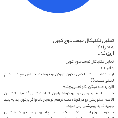
تحلیل تکنیکال قیمت دوج کوین
۸ آذر ۱۴۰۱
ارزی که...
تحلیل تکنیکال قیمت دوج کوین
۸ آذر ۱۴۰۱
ارزی که این روزها با کمی تکون خوردن تریدرها به تحلیلش میپردازن دوج
لعنتی هست😑
الان یه عده میگن نگو لعنتی،چشم
حالا من اومدم بررسی کردم و کوتاه براتون یه ناحیه هایی گفتم البته همین
الا هم استوریش رو در کوتاه مدت تر هم توضیح دادم اگر براتون جذابه برید
ببینید شاید پوزیشنی ازش درومد
بالاخره ما توی این مارکت ریسک میکنیم چه بهتر ریسک رو در جاهایی