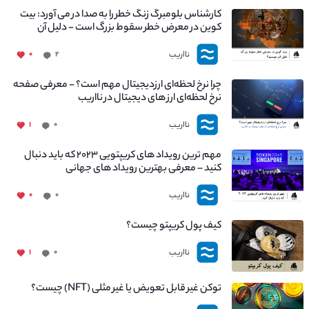
کارشناس بلومبرگ زنگ خطر را به صدا در می آورد: بیت
کوین در معرض خطر سقوط بزرگ است - دلیل آن
چیست؟
نااریب
۰
۲
چرا نرخ لحظه‌ای ارزدیجیتال مهم است؟ - معرفی صفحه
نرخ لحظه‌ای ارز های دیجیتال در نااریب
نااریب
۱
۰
مهم ترین رویداد های کریپتویی ۲۰۲۳ که باید دنبال
کنید – معرفی بهترین رویداد های جهانی
نااریب
۰
۰
کیف پول کریپتو چیست؟
نااریب
۱
۰
توکن غیر قابل تعویض یا غیر مثلی (NFT) چیست؟