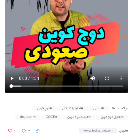
برچسب ها
#تحلیلی
#تحلیل تکنیکال
#دوج کوین
#تحلیل دوج کوین
#قیمت دوج کوین
#DOGE
#dogecoin
۰
۰
منبع:
www.instagram.com