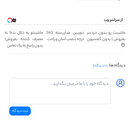
از سراسر وب
ماشینت رو بدون دردسر
دوربین مداربسته 360
ماشینتو به دلال نده! به
بفروش | بدون کمسیون
درجه | نصب آسان و راحت
مصرف کننده بفروش!
😍
بدون پاسخ به یک تماس
دیدگاه ها
(۰ دیدگاه)