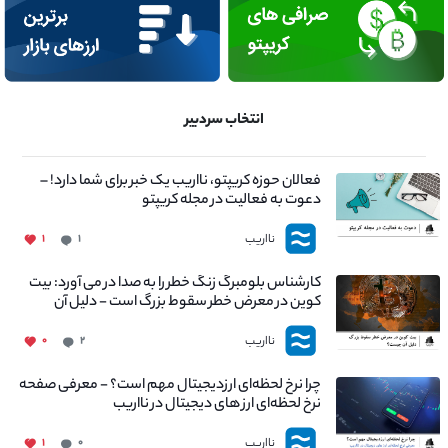
انتخاب سردبیر
فعالان حوزه کریپتو، نااریب یک خبر برای شما دارد! –
دعوت به فعالیت در مجله کریپتو
نااریب
۱
۱
کارشناس بلومبرگ زنگ خطر را به صدا در می آورد: بیت
کوین در معرض خطر سقوط بزرگ است - دلیل آن
چیست؟
نااریب
۰
۲
چرا نرخ لحظه‌ای ارزدیجیتال مهم است؟ - معرفی صفحه
نرخ لحظه‌ای ارز های دیجیتال در نااریب
نااریب
۱
۰