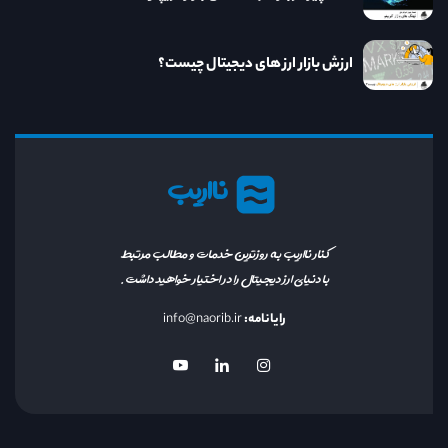
ارزش بازار ارز های دیجیتال چیست؟
نااریب
کنار نااریب به روزترین خدمات و مطالب مرتبط
با دنیای ارز دیجیتال را در اختیار خواهید داشت.
رایانامه:
info@naorib.ir