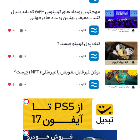
مهم ترین رویداد های کریپتویی ۲۰۲۳ که باید دنبال
کنید – معرفی بهترین رویداد های جهانی
نااریب
۰
۰
کیف پول کریپتو چیست؟
نااریب
۱
۰
توکن غیر قابل تعویض یا غیر مثلی (NFT) چیست؟
نااریب
۱
۰