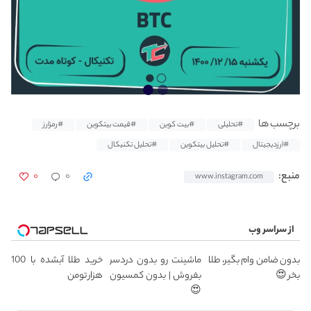
برچسب ها
#تحلیلی
#بیت کوین
#قیمت بیتکوین
#رمزارز
#ارزدیجیتال
#تحلیل بیتکوین
#تحلیل تکنیکال
۰
۰
منبع:
www.instagram.com
از سراسر وب
بدون ضامن وام بگیر، طلا
ماشینت رو بدون دردسر
خرید طلا آبشده با 100
بخر 😍
بفروش | بدون کمسیون
هزار تومن
😍