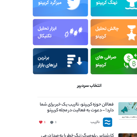
انتخاب سردبیر
فعالان حوزه کریپتو، نااریب یک خبر برای شما
دارد! – دعوت به فعالیت در مجله کریپتو
نااریب
۱
۱
کارشناس بلومبرگ زنگ خطر را به صدا در می