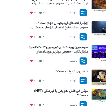
آورد: بیت کوین در معرض خطر سقوط بزرگ
است - دلیل آن چیست؟
نااریب
۰
۲
چرا نرخ لحظه‌ای ارزدیجیتال مهم است؟ -
معرفی صفحه نرخ لحظه‌ای ارز های دیجیتال در
نااریب
نااریب
۱
۰
مهم ترین رویداد های کریپتویی ۲۰۲۳ که باید
دنبال کنید – معرفی بهترین رویداد های
جهانی
نااریب
۰
۰
کیف پول کریپتو چیست؟
نااریب
۱
۰
توکن غیر قابل تعویض یا غیر مثلی (NFT)
چیست؟
نااریب
۱
۰