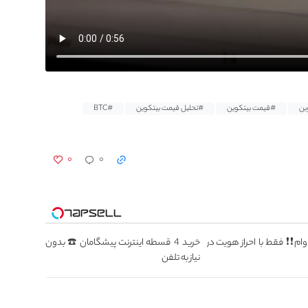
ین
#قیمت بیتکوین
#تحلیل قیمت بیتکوین
#BTC
۰
۰
یون وام❗❗ فقط با احراز هویت در
خرید 4 قسطه اینترنت پیشگامان ☎️ بدون
نیاز به تلفن