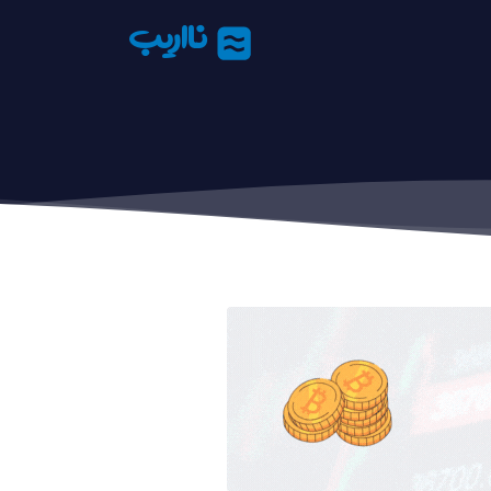
نااریب