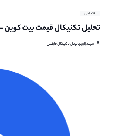
#تحلیلی
تحلیل تکنیکال قیمت بیت کوین - ۲۷ آذر ۱۴۰۱
سهند |ارزدیجیتال|تکنیکال|فارکس