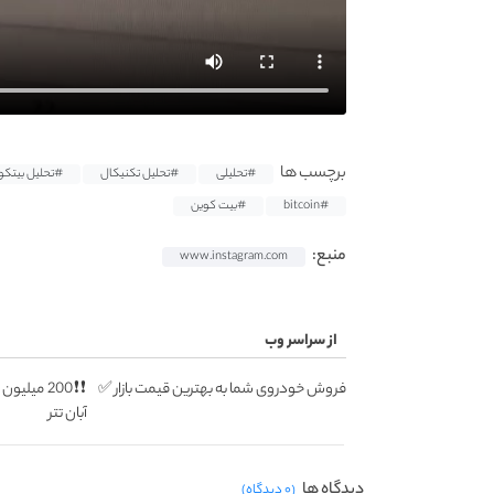
برچسب ها
#تحلیلی
#تحلیل تکنیکال
#تحلیل بیتکو
#bitcoin
#بیت کوین
منبع:
www.instagram.com
از سراسر وب
فروش خودروی شما به بهترین قیمت بازار ✅
❗❗200 میل
آبان تتر
دیدگاه ها
(۰ دیدگاه)