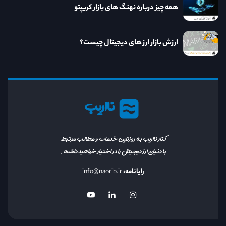
همه چیز درباره نهنگ های بازار کریپتو
ارزش بازار ارز های دیجیتال چیست؟
نااریب
کنار نااریب به روزترین خدمات و مطالب مرتبط
با دنیای ارز دیجیتال را در اختیار خواهید داشت.
رایانامه:
info@naorib.ir