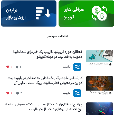
انتخاب سردبیر
فعالان حوزه کریپتو، نااریب یک خبر برای شما دارد! –
دعوت به فعالیت در مجله کریپتو
نااریب
۱
۱
کارشناس بلومبرگ زنگ خطر را به صدا در می آورد: بیت
کوین در معرض خطر سقوط بزرگ است - دلیل آن
چیست؟
نااریب
۰
۲
چرا نرخ لحظه‌ای ارزدیجیتال مهم است؟ - معرفی صفحه
نرخ لحظه‌ای ارز های دیجیتال در نااریب