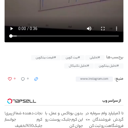
برچسب ها
#تحلیلی
#بیت کوین
#قیمت بیتکوین
#تحلیل بیتکوین
#تحلیل تکنیکال
۰
۰
منبع:
www.instagram.com
از سراسر وب
تا 3میلیارد وام سرمایه در
بدون بوتاکس و عمل، با
نجات دهنده شما از پیری!
گردش فروشندگان =>
این کرم جلبک، پوستت رو
کرم جوانساز
فروشگاهت رو ثبت کن
جوان کن
جلبک50%تخفیف