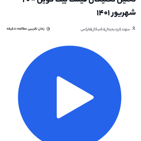
تحلیل تکنیکال قیمت بیت کوین - ۲۰
شهریور ۱۴۰۱
زمان تقریبی مطالعه
۱دقیقه
سهند |ارزدیجیتال|تکنیکال|فارکس