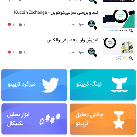
نقد و بررسی صرافی‌کوکوین – Kucoin Exchange
صرافی بین
۱
۱
آموزش واریز به صرافی والکس
صرافی بین
۱
۰