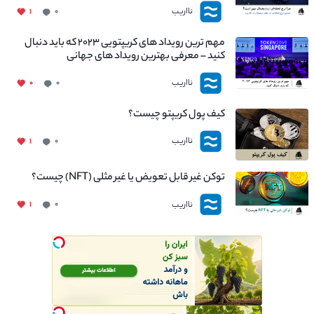
نااریب
۱
۰
مهم ترین رویداد های کریپتویی ۲۰۲۳ که باید دنبال
کنید – معرفی بهترین رویداد های جهانی
نااریب
۰
۰
کیف پول کریپتو چیست؟
نااریب
۱
۰
توکن غیر قابل تعویض یا غیر مثلی (NFT) چیست؟
نااریب
۱
۰