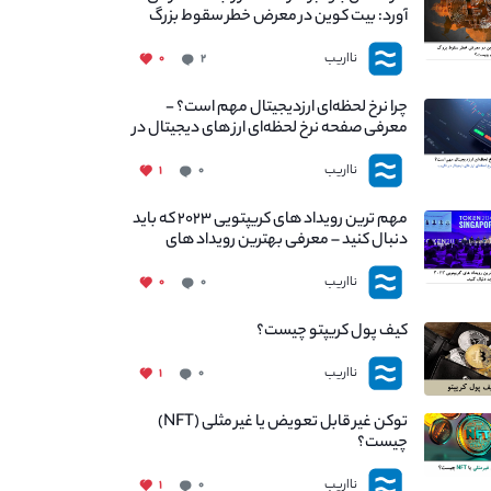
آورد: بیت کوین در معرض خطر سقوط بزرگ
است - دلیل آن چیست؟
نااریب
۰
۲
چرا نرخ لحظه‌ای ارزدیجیتال مهم است؟ -
معرفی صفحه نرخ لحظه‌ای ارز های دیجیتال در
نااریب
نااریب
۱
۰
مهم ترین رویداد های کریپتویی ۲۰۲۳ که باید
دنبال کنید – معرفی بهترین رویداد های
جهانی
نااریب
۰
۰
کیف پول کریپتو چیست؟
نااریب
۱
۰
توکن غیر قابل تعویض یا غیر مثلی (NFT)
چیست؟
نااریب
۱
۰