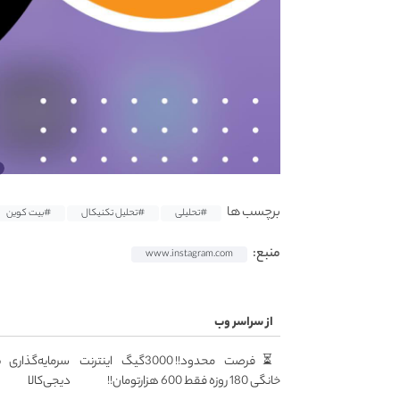
برچسب ها
#تحلیلی
#تحلیل تکنیکال
#بیت کوین
منبع:
www.instagram.com
از سراسر وب
⏳فرصت محدود!! 3000گیگ اینترنت
سرمایه‌گذاری 
خانگی 180 روزه فقط 600 هزارتومان!!
دیجی‌کالا