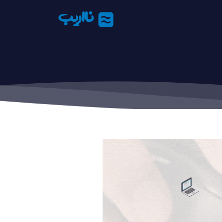
نااریب