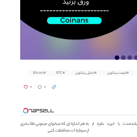
#قیمت بیتکوین
#تحلیل بیتکوین
#BTC
#Bitcoin
۰
۰
بلندمدت با خرید نقره از
به هر اندازه ای که میخوای میتونی طلا بخری
از سرمایه ات محافظت کنی