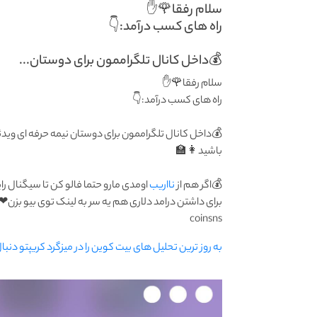
سلام رفقا🌹✋
راه های کسب درآمد:👇
💰داخل کانال تلگراممون برای دوستان...
سلام رفقا🌹✋
راه های کسب درآمد:👇
💰داخل کانال تلگراممون برای دوستان نیمه حرفه ای ویدئ
باشید👩‍🏫
💰اگر هم از
نااریب
اومدی مارو حتما فالو کن تا سیگنال 
برای داشتن درامد دلاری هم یه سر به لینک توی بیو بزن❤
coinsns
به روز ترین تحلیل های بیت کوین را در میزگرد کریپتو دنبا