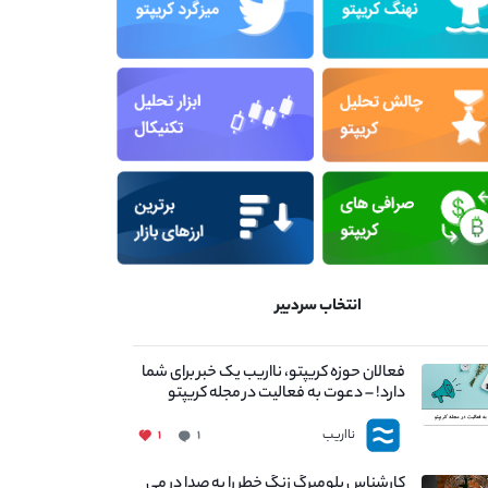
انتخاب سردبیر
فعالان حوزه کریپتو، نااریب یک خبر برای شما
دارد! – دعوت به فعالیت در مجله کریپتو
نااریب
۱
۱
کارشناس بلومبرگ زنگ خطر را به صدا در می