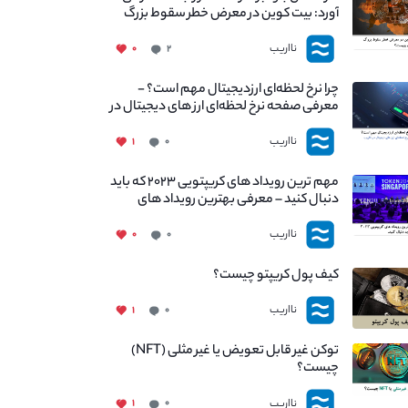
آورد: بیت کوین در معرض خطر سقوط بزرگ
است - دلیل آن چیست؟
نااریب
۰
۲
چرا نرخ لحظه‌ای ارزدیجیتال مهم است؟ -
معرفی صفحه نرخ لحظه‌ای ارز های دیجیتال در
نااریب
نااریب
۱
۰
مهم ترین رویداد های کریپتویی ۲۰۲۳ که باید
دنبال کنید – معرفی بهترین رویداد های
جهانی
نااریب
۰
۰
کیف پول کریپتو چیست؟
نااریب
۱
۰
توکن غیر قابل تعویض یا غیر مثلی (NFT)
چیست؟
نااریب
۱
۰