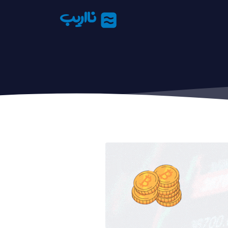
نااریب