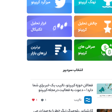
انتخاب سردبیر
فعالان حوزه کریپتو، نااریب یک خبر برای شما
دارد! – دعوت به فعالیت در مجله کریپتو
نااریب
۱
۱
کارشناس بلومبرگ زنگ خطر را به صدا در می