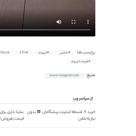
برچسب ها
#تحلیلی
#اتریوم
#ETH
#Ether
#قیمت اتریوم
منبع:
www.instagram.com
از سراسر وب
خرید 4 قسطه اینترنت پیشگامان ☎️ بدون
ساینا داری برای
نیاز به تلفن
قیمت بفروش!