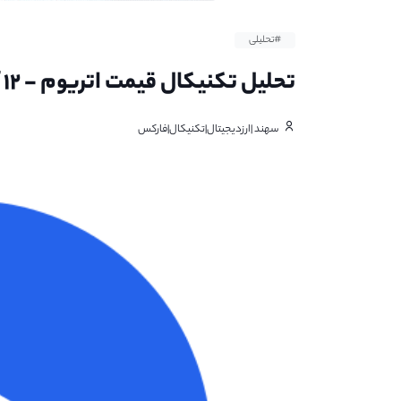
#تحلیلی
تحلیل تکنیکال قیمت اتریوم - ۱۲ آذر ماه
سهند |ارزدیجیتال|تکنیکال|فارکس