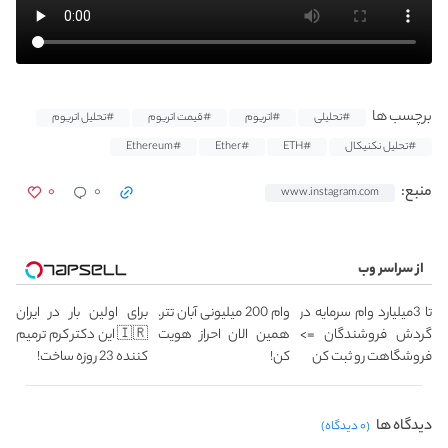
برچسب ها
#تحلیلی
#اتریوم
#قیمت اتریوم
#تحلیل اتریوم
#تحلیل نکنیکال
#ETH
#Ether
#Ethereum
۰
۰
منبع:
www.instagram.com
از سراسر وب
تا 3میلیارد وام سرمایه در
وام 200 میلیونی آبان تتر.
برای اولین بار در ایران
گردش فروشندگان =>
همین الان احراز هویت
🇮🇷 این دکتر کرم ترمیم
فروشگاهت رو ثبت کن
کن!
کننده 23 روزه ساخت!
دیدگاه ها
(۰ دیدگاه)