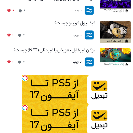
نااریب
۰
۰
کیف پول کریپتو چیست؟
نااریب
۱
۰
توکن غیر قابل تعویض یا غیر مثلی (NFT) چیست؟
نااریب
۱
۰