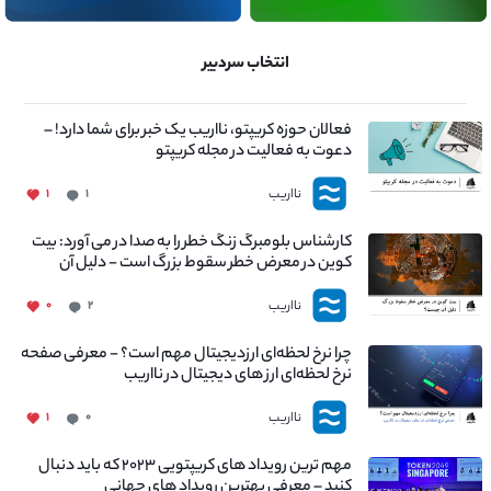
انتخاب سردبیر
فعالان حوزه کریپتو، نااریب یک خبر برای شما دارد! –
دعوت به فعالیت در مجله کریپتو
نااریب
۱
۱
کارشناس بلومبرگ زنگ خطر را به صدا در می آورد: بیت
کوین در معرض خطر سقوط بزرگ است - دلیل آن
چیست؟
نااریب
۰
۲
چرا نرخ لحظه‌ای ارزدیجیتال مهم است؟ - معرفی صفحه
نرخ لحظه‌ای ارز های دیجیتال در نااریب
نااریب
۱
۰
مهم ترین رویداد های کریپتویی ۲۰۲۳ که باید دنبال
کنید – معرفی بهترین رویداد های جهانی