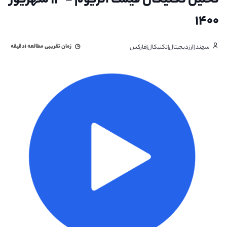
تحلیل تکنیکال قیمت اتریوم - ۱۳ شهریور
۱۴۰۰
زمان تقریبی مطالعه
۱دقیقه
سهند |ارزدیجیتال|تکنیکال|فارکس