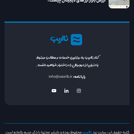
ارزش بازار ارز های دیجیتال چیست؟
نااریب
کنار نااریب به روزترین خدمات و مطالب مرتبط
با دنیای ارز دیجیتال را در اختیار خواهید داشت.
رایانامه:
info@naorib.ir
کلیه حقوق این سایت نزد
نااریب
محفوظ بوده و بازنشر محتوا با ذکر منبع بلامانع است.