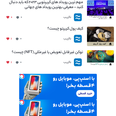
مهم ترین رویداد های کریپتویی ۲۰۲۳ که باید دنبال
کنید – معرفی بهترین رویداد های جهانی
نااریب
۰
۰
کیف پول کریپتو چیست؟
نااریب
۱
۰
توکن غیر قابل تعویض یا غیر مثلی (NFT) چیست؟
نااریب
۱
۰