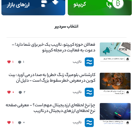
انتخاب سردبیر
فعالان حوزه کریپتو، نااریب یک خبر برای شما دارد! –
دعوت به فعالیت در مجله کریپتو
نااریب
۱
۱
کارشناس بلومبرگ زنگ خطر را به صدا در می آورد: بیت
کوین در معرض خطر سقوط بزرگ است - دلیل آن
چیست؟
نااریب
۰
۲
چرا نرخ لحظه‌ای ارزدیجیتال مهم است؟ - معرفی صفحه
نرخ لحظه‌ای ارز های دیجیتال در نااریب
نااریب
۱
۰