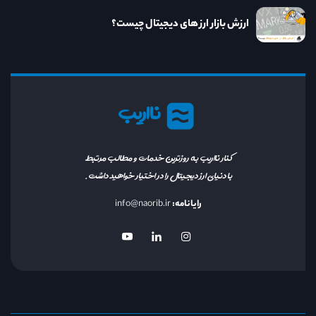
ارزش بازار ارز های دیجیتال چیست؟
نااریب
کنار نااریب به روزترین خدمات و مطالب مرتبط
با دنیای ارز دیجیتال را در اختیار خواهید داشت.
رایانامه:
info@naorib.ir