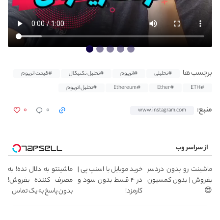
برچسب ها
#تحلیلی
#اتریوم
#تحلیل تکنیکال
#قیمت اتریوم
#ETH
#Ether
#Ethereum
#تحلیل اتریوم
۰
۰
منبع:
www.instagram.com
از سراسر وب
ماشینت رو بدون دردسر
خرید موبایل با اسنپ پی |
ماشینتو به دلال نده! به
بفروش | بدون کمسیون
در ۴ قسط بدون سود و
مصرف کننده بفروش!
😍
کارمزد!
بدون پاسخ به یک تماس