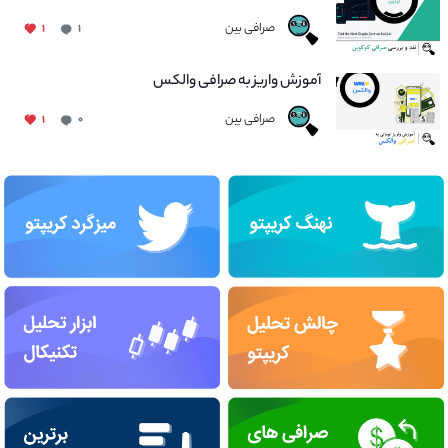
صرافی بین
۱
۱
آموزش واریز به صرافی والکس
صرافی بین
۱
۰