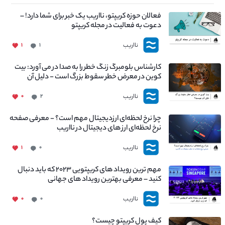
فعالان حوزه کریپتو، نااریب یک خبر برای شما دارد! –
دعوت به فعالیت در مجله کریپتو
نااریب
۱
۱
کارشناس بلومبرگ زنگ خطر را به صدا در می آورد: بیت
کوین در معرض خطر سقوط بزرگ است - دلیل آن
چیست؟
نااریب
۰
۲
چرا نرخ لحظه‌ای ارزدیجیتال مهم است؟ - معرفی صفحه
نرخ لحظه‌ای ارز های دیجیتال در نااریب
نااریب
۱
۰
مهم ترین رویداد های کریپتویی ۲۰۲۳ که باید دنبال
کنید – معرفی بهترین رویداد های جهانی
نااریب
۰
۰
کیف پول کریپتو چیست؟