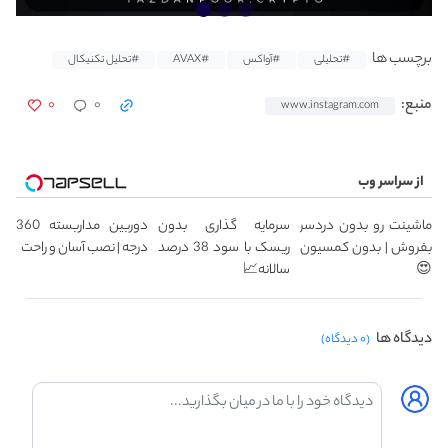
برچسب ها
#تحلیلی
#آواکس
#AVAX
#تحلیل تکنیکال
۰
۰
منبع:
www.instagram.com
از سراسر وب
ماشینت رو بدون دردسر
سرمایه گذاری بدون
دوربین مداربسته 360
بفروش | بدون کمسیون
ریسک با سود 38 درصد
درجه | نصب آسان و راحت
😍
سالانه📈
دیدگاه ها
(۰ دیدگاه)