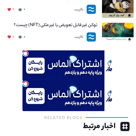
نااریب
۱
۰
توکن غیر قابل تعویض یا غیر مثلی (NFT) چیست؟
نااریب
۱
۰
RELATED BLOGS
اخبار مرتبط