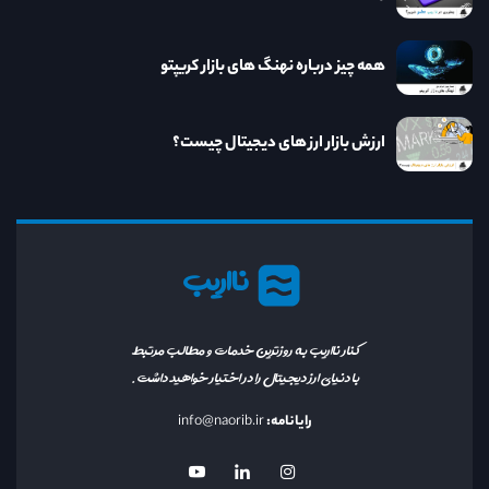
همه چیز درباره نهنگ های بازار کریپتو
ارزش بازار ارز های دیجیتال چیست؟
نااریب
کنار نااریب به روزترین خدمات و مطالب مرتبط
با دنیای ارز دیجیتال را در اختیار خواهید داشت.
رایانامه:
info@naorib.ir