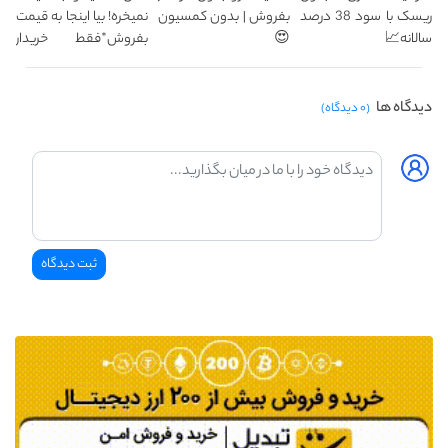
ریسک با سود 38 درصد
بفروش | بدون کمسیون
نمیخره! بیا اینجا به قیمت
سالانه📈
😍
بفروش*فقط خریدار
واقعی*
دیدگاه ها
(۰ دیدگاه)