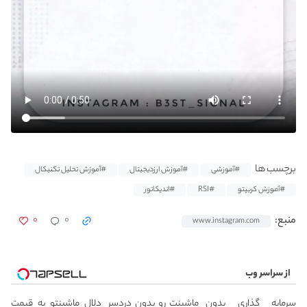
برچسب ها
#آموزشی
#آموزش ارزدیجیتال
#آموزش تحلیل تکنیکال
#آموزش کریپتو
#RSI
#اندیکاتور
۰
۰
منبع:
www.instagram.com
از سراسر وب
سرمایه گذاری بدون
ماشینت رو بدون دردسر
دلال ماشینتو به قیمت