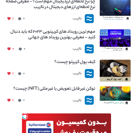
چرا نرخ لحظه‌ای ارزدیجیتال مهم است؟ - معرفی صفحه
نرخ لحظه‌ای ارز های دیجیتال در نااریب
نااریب
۱
۰
مهم ترین رویداد های کریپتویی ۲۰۲۳ که باید دنبال
کنید – معرفی بهترین رویداد های جهانی
نااریب
۰
۰
کیف پول کریپتو چیست؟
نااریب
۱
۰
توکن غیر قابل تعویض یا غیر مثلی (NFT) چیست؟
نااریب
۱
۰