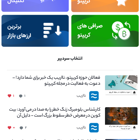
انتخاب سردبیر
فعالان حوزه کریپتو، نااریب یک خبر برای شما دارد! –
دعوت به فعالیت در مجله کریپتو
نااریب
۱
۱
کارشناس بلومبرگ زنگ خطر را به صدا در می آورد: بیت
کوین در معرض خطر سقوط بزرگ است - دلیل آن
چیست؟
نااریب
۰
۲