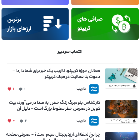
انتخاب سردبیر
فعالان حوزه کریپتو، نااریب یک خبر برای شما دارد! –
دعوت به فعالیت در مجله کریپتو
نااریب
۱
۱
کارشناس بلومبرگ زنگ خطر را به صدا در می آورد: بیت
کوین در معرض خطر سقوط بزرگ است - دلیل آن
چیست؟
نااریب
۰
۲
چرا نرخ لحظه‌ای ارزدیجیتال مهم است؟ - معرفی صفحه