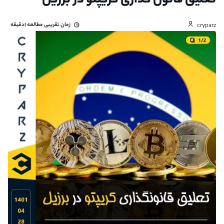
تعلیق قانون گذاری کریپتو در برزیل
زمان تقریبی مطالعه
۱دقیقه
cryparz