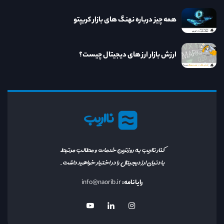
همه چیز درباره نهنگ های بازار کریپتو
ارزش بازار ارز های دیجیتال چیست؟
نااریب
کنار نااریب به روزترین خدمات و مطالب مرتبط
با دنیای ارز دیجیتال را در اختیار خواهید داشت.
رایانامه:
info@naorib.ir