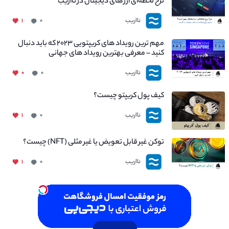
نرخ لحظه‌ای ارز های دیجیتال در نااریب
نااریب
۱
۰
مهم ترین رویداد های کریپتویی ۲۰۲۳ که باید دنبال
کنید – معرفی بهترین رویداد های جهانی
نااریب
۰
۰
کیف پول کریپتو چیست؟
نااریب
۱
۰
توکن غیر قابل تعویض یا غیر مثلی (NFT) چیست؟
نااریب
۱
۰