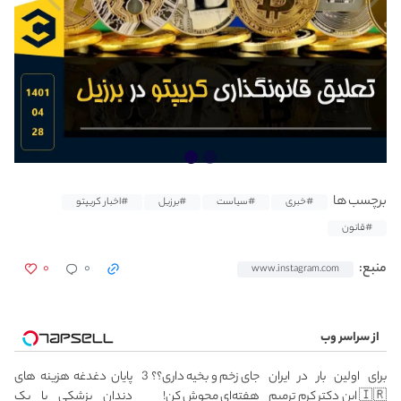
برچسب ها
#خبری
#سیاست
#برزیل
#اخبار کریپتو
#قانون
۰
۰
منبع:
www.instagram.com
از سراسر وب
برای اولین بار در ایران
جای زخم و بخیه داری؟؟ 3
پایان دغدغه هزینه های
🇮🇷 این دکتر کرم ترمیم
هفته‌ای محوش کن!
دندان پزشکی با پک