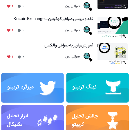
صرافی بین
۱
۱
نقد و بررسی صرافی‌کوکوین – Kucoin Exchange
صرافی بین
۱
۱
آموزش واریز به صرافی والکس
صرافی بین
۱
۰