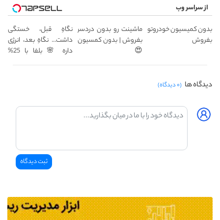
از سراسر وب
بدون کمیسیون خودروتو
ماشینت رو بدون دردسر
نگاهِ قبل، خستگی
بفروش
بفروش | بدون کمسیون
داشت... نگاهِ بعد، انرژی
😍
داره 🌸 بلفا با 25%
تخفیف
دیدگاه ها
(۰ دیدگاه)