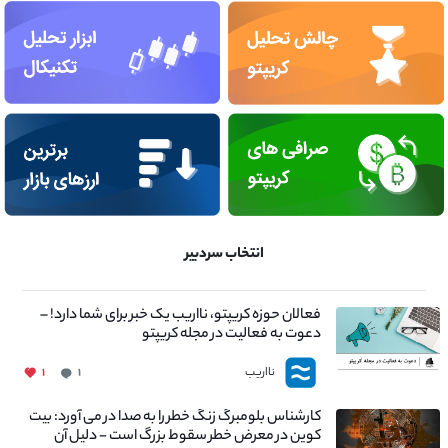
انتخاب سردبیر
فعالان حوزه کریپتو، نااریب یک خبر برای شما دارد! –
دعوت به فعالیت در مجله کریپتو
نااریب
۱
۱
کارشناس بلومبرگ زنگ خطر را به صدا در می آورد: بیت
کوین در معرض خطر سقوط بزرگ است - دلیل آن