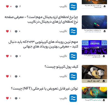
چیست؟
نااریب
۰
۲
چرا نرخ لحظه‌ای ارزدیجیتال مهم است؟ - معرفی صفحه
نرخ لحظه‌ای ارز های دیجیتال در نااریب
نااریب
۱
۰
مهم ترین رویداد های کریپتویی ۲۰۲۳ که باید دنبال
کنید – معرفی بهترین رویداد های جهانی
نااریب
۰
۰
کیف پول کریپتو چیست؟
نااریب
۱
۰
توکن غیر قابل تعویض یا غیر مثلی (NFT) چیست؟
نااریب
۱
۰