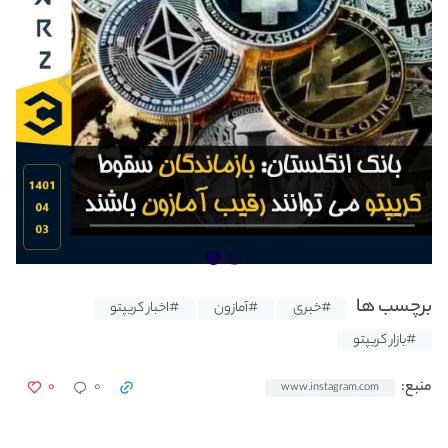
برچسب ها
#خبری
#آمازون
#اخبار کریپتو
#بازار کریپتو
۰
۰
منبع:
www.instagram.com