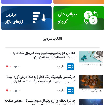
انتخاب سردبیر
فعالان حوزه کریپتو، نااریب یک خبر برای شما دارد! –
دعوت به فعالیت در مجله کریپتو
نااریب
۱
۱
کارشناس بلومبرگ زنگ خطر را به صدا در می آورد: بیت
کوین در معرض خطر سقوط بزرگ است - دلیل آن
چیست؟
نااریب
۰
۲
چرا نرخ لحظه‌ای ارزدیجیتال مهم است؟ - معرفی صفحه