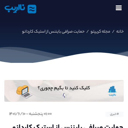
نااریب
خانه
/
مجله کریپتو
/
حمایت صرافی بایننس از استیک کاردانو
۰۱:۰۰ پنجشنبه - ۱۴۰۱/۶/۱۰
#خبری