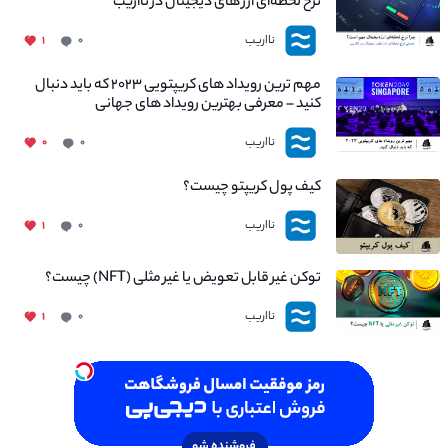
نرخ لحظه‌ای ارز های دیجیتال در نااریب
نااریب
۱
۰
مهم ترین رویداد های کریپتویی ۲۰۲۳ که باید دنبال
کنید – معرفی بهترین رویداد های جهانی
نااریب
۰
۰
کیف پول کریپتو چیست؟
نااریب
۱
۰
توکن غیر قابل تعویض یا غیر مثلی (NFT) چیست؟
نااریب
۱
۰