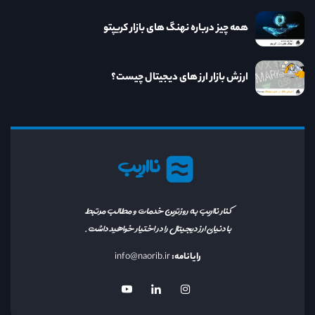
همه چیز درباره نهنگ های بازار کریپتو
ارزش بازار ارز های دیجیتال چیست؟
نااریب
کنار نااریب به روزترین خدمات و مطالب مرتبط
با دنیای ارز دیجیتال را در اختیار خواهید داشت.
رایانامه:
info@naorib.ir