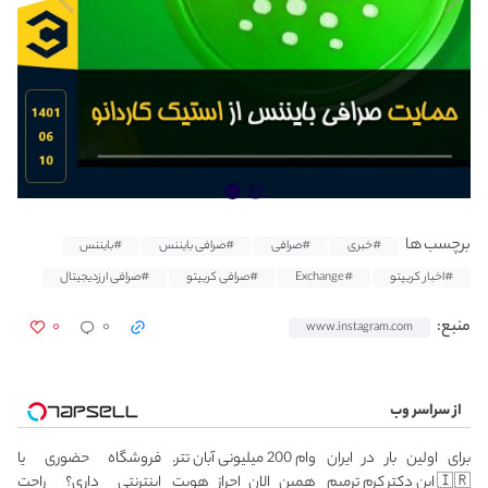
برچسب ها
#خبری
#صرافی
#صرافی بایننس
#بایننس
#اخبار کریپتو
#Exchange
#صرافی کریپتو
#صرافی ارزدیجیتال
۰
۰
منبع:
www.instagram.com
از سراسر وب
برای اولین بار در ایران
وام 200 میلیونی آبان تتر.
فروشگاه حضوری یا
🇮🇷 این دکتر کرم ترمیم
همین الان احراز هویت
اینترنتی داری؟ راحت