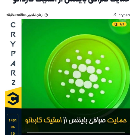
حمایت صرافی بایننس از استیک کاردانو
زمان تقریبی مطالعه
۱دقیقه
cryparz