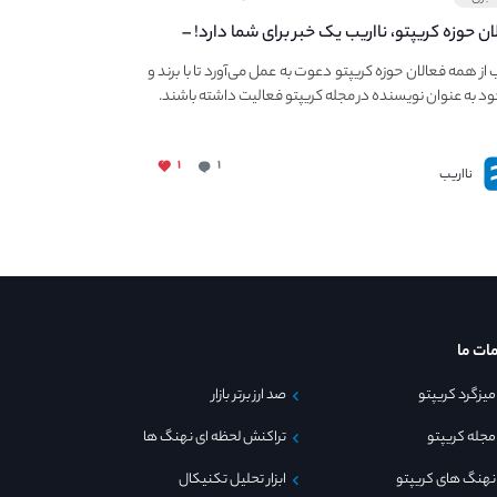
ان حوزه کریپتو، نااریب یک خبر برای شما دارد! –
 به فعالیت در مجله کریپتو
ب از همه فعالان حوزه کریپتو دعوت به عمل می‌آورد تا با برند و
ود به عنوان نویسنده در مجله کریپتو فعالیت داشته باشند.
۱
۱
نااریب
ات ما
میزگرد کریپتو
صد ارز برتر بازار
مجله کریپتو
تراکنش لحظه ای نهنگ ها
نهنگ های کریپتو
ابزار تحلیل تکنیکال