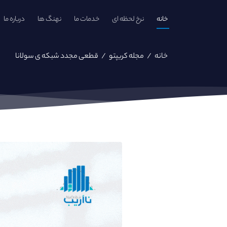
خانه
نرخ لحظه ای
خدمات ما
نهنگ ها
درباره ما
خانه
/
مجله کریپتو
/
قطعی مجدد شبکه ی سولانا