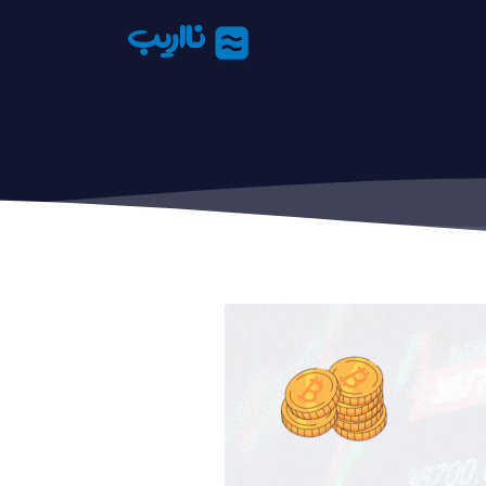
نااریب