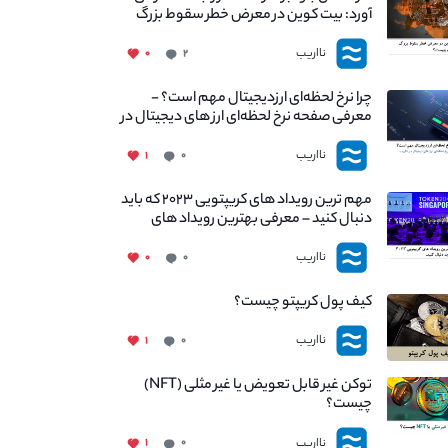
آورد: بیت کوین در معرض خطر سقوط بزرگ
است - دلیل آن چیست؟
نااریب
۰
۲
چرا نرخ لحظه‌ای ارزدیجیتال مهم است؟ -
معرفی صفحه نرخ لحظه‌ای ارز های دیجیتال در
نااریب
نااریب
۱
۰
مهم ترین رویداد های کریپتویی ۲۰۲۳ که باید
دنبال کنید – معرفی بهترین رویداد های
جهانی
نااریب
۰
۰
کیف پول کریپتو چیست؟
نااریب
۱
۰
توکن غیر قابل تعویض یا غیر مثلی (NFT)
چیست؟
نااریب
۱
۰