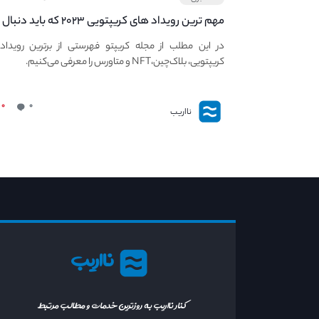
مهم ترین رویداد های کریپتویی ۲۰۲۳ که باید دنبال
کنید – معرفی بهترین رویداد های جهانی
در این مطلب از مجله کریپتو فهرستی از برترین رویداد
کریپتویی، بلاک‌چین،NFT و متاورس را معرفی می‌کنیم.
۰
۰
نااریب
نااریب
کنار نااریب به روزترین خدمات و مطالب مرتبط