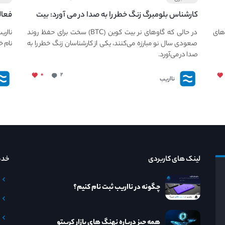
کارشناس بلومبرگ زنگ خطر را به صدا در می آورد: بیت
فعال
کوین در معرض خطر سقوط بزرگ است - دلیل آن
دعوت
های
در حالی که گاوهای نر بیت کوین (BTC) سخت برای حفظ روند
نااری
چیست؟
صعودی سال نو مبارزه می‌کنند، یکی از کارشناسان زنگ خطر را به
نام خ
صدا در می‌آورد.
۰
۲
نااریب
لینک های کاربردی
خدم
چگونه در نااریب ثبت نام کنیم؟
همه چیز درباره نهنگ های بازار کریپتو