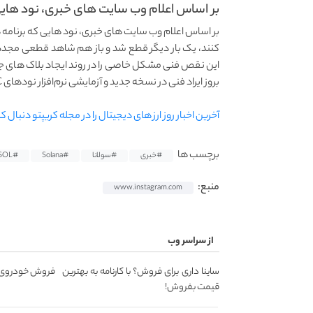
بر اساس اعلام وب سایت های خبری، نود هایی
بر اساس اعلام وب سایت های خبری، نود هایی که برنامه‌
کنند، یک بار دیگر قطع شد و باز هم شاهد قطعی مجدد د
این نقص فنی مشکل خاصی را در روند ایجاد بلاک‌ های جد
بروز ایراد فنی در نسخه جدید و آزمایشی نرم‌افزار نودهای RPC سولانا به وجود آمده است.
آخرین اخبار روز ارز های دیجیتال را در مجله کریپتو دنبال کن
برچسب ها
#خبری
#سولانا
#Solana
#SOL
منبع:
www.instagram.com
از سراسر وب
ساینا داری برای فروش؟ با کارنامه به بهترین
فروش خودروی شم
قیمت بفروش!