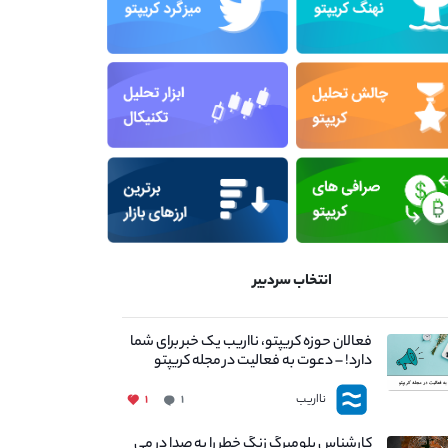
انتخاب سردبیر
فعالان حوزه کریپتو، نااریب یک خبر برای شما
دارد! – دعوت به فعالیت در مجله کریپتو
نااریب
۱
۱
کارشناس بلومبرگ زنگ خطر را به صدا در می