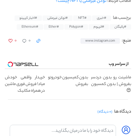
مطالب مرتبط:
توکن غیرمثلی یا NFT چیست؟
برچسب ها
#خبری
#NFT
#توکن غیرمثلی
#اخبار کریپتو
#پالیگان
#اتریوم
#Polygon
#Ether
#Ethereum
۰
۰
منبع:
www.instagram.com
از سراسر وب
ماشینت رو بدون دردسر
بدون کمیسیون خودروتو
خریدار واقعی خودش
بفروش | بدون کمسیون
بفروش
میاد! فروش فوری ماشین
😍
در همراه مکانیک
دیدگاه ها
(۰ دیدگاه)