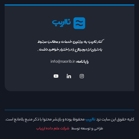
نااریب
کنار نااریب به روزترین خدمات و مطالب مرتبط
با دنیای ارز دیجیتال را در اختیار خواهید داشت.
رایانامه:
info@naorib.ir
کلیه حقوق این سایت نزد
نااریب
محفوظ بوده و بازنشر محتوا با ذکر منبع بلامانع است.
طراحی و توسعه توسط
شرکت علم داده ارزیاب