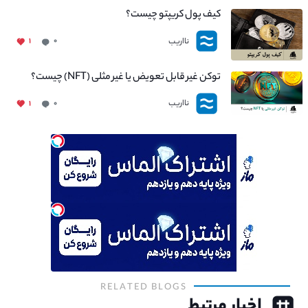
کیف پول کریپتو چیست؟
نااریب
۱
۰
توکن غیر قابل تعویض یا غیر مثلی (NFT) چیست؟
نااریب
۱
۰
RELATED BLOGS
اخبار مرتبط