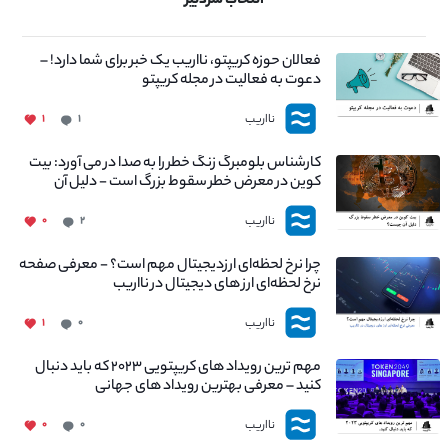
انتخاب سردبیر
فعالان حوزه کریپتو، نااریب یک خبر برای شما دارد! –
دعوت به فعالیت در مجله کریپتو
نااریب
۱
۱
کارشناس بلومبرگ زنگ خطر را به صدا در می آورد: بیت
کوین در معرض خطر سقوط بزرگ است - دلیل آن
چیست؟
نااریب
۰
۲
چرا نرخ لحظه‌ای ارزدیجیتال مهم است؟ - معرفی صفحه
نرخ لحظه‌ای ارز های دیجیتال در نااریب
نااریب
۱
۰
مهم ترین رویداد های کریپتویی ۲۰۲۳ که باید دنبال
کنید – معرفی بهترین رویداد های جهانی
نااریب
۰
۰