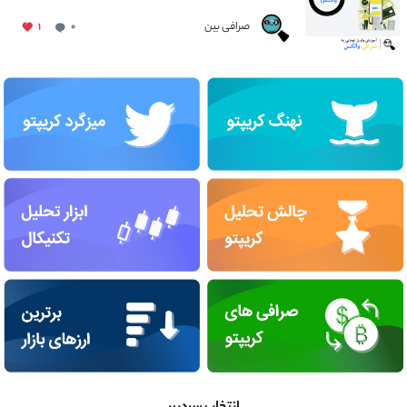
صرافی بین
۱
۰