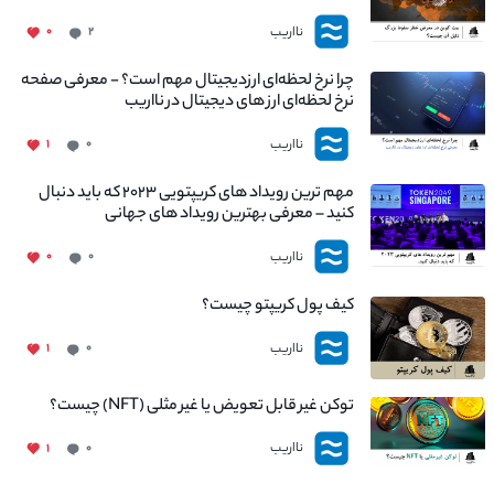
چیست؟
نااریب
۰
۲
چرا نرخ لحظه‌ای ارزدیجیتال مهم است؟ - معرفی صفحه
نرخ لحظه‌ای ارز های دیجیتال در نااریب
نااریب
۱
۰
مهم ترین رویداد های کریپتویی ۲۰۲۳ که باید دنبال
کنید – معرفی بهترین رویداد های جهانی
نااریب
۰
۰
کیف پول کریپتو چیست؟
نااریب
۱
۰
توکن غیر قابل تعویض یا غیر مثلی (NFT) چیست؟
نااریب
۱
۰