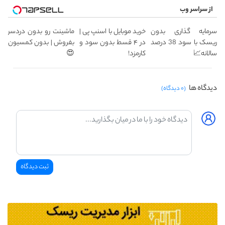
از سراسر وب
سرمایه گذاری بدون
خرید موبایل با اسنپ پی |
ماشینت رو بدون دردسر
ریسک با سود 38 درصد
در ۴ قسط بدون سود و
بفروش | بدون کمسیون
سالانه📈
کارمزد!
😍
دیدگاه ها
(۰ دیدگاه)