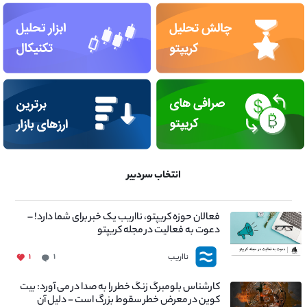
انتخاب سردبیر
فعالان حوزه کریپتو، نااریب یک خبر برای شما دارد! –
دعوت به فعالیت در مجله کریپتو
نااریب
۱
۱
کارشناس بلومبرگ زنگ خطر را به صدا در می آورد: بیت
کوین در معرض خطر سقوط بزرگ است - دلیل آن