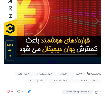
برچسب ها
#خبری
#یوان
#یوان دیجیتال
#رمزارز ملی
#قرارداد_هوشمند
#smart_contract
#اخبار کریپتو
۰
۰
منبع:
www.instagram.com