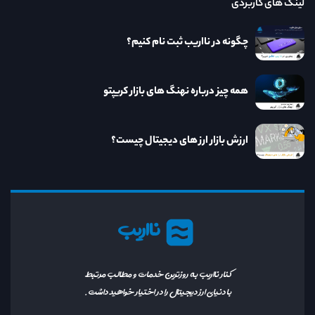
لینک های کاربردی
چگونه در نااریب ثبت نام کنیم؟
همه چیز درباره نهنگ های بازار کریپتو
ارزش بازار ارز های دیجیتال چیست؟
نااریب
کنار نااریب به روزترین خدمات و مطالب مرتبط
با دنیای ارز دیجیتال را در اختیار خواهید داشت.