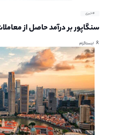
#خبری
سنگاپور بر درآمد حاصل از معاملات NFT مالیات وضع می ک
اینستاگرام