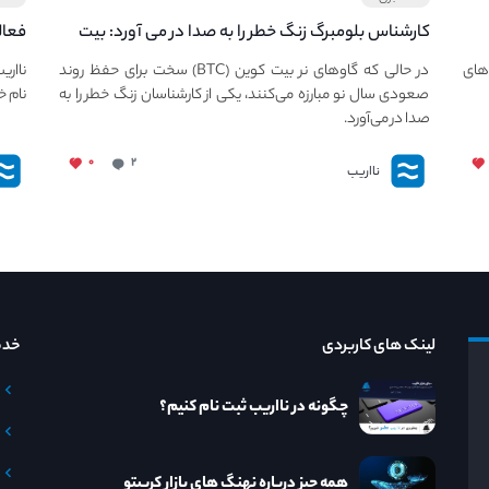
کارشناس بلومبرگ زنگ خطر را به صدا در می آورد: بیت
فعال
کوین در معرض خطر سقوط بزرگ است - دلیل آن
دعوت
های
در حالی که گاوهای نر بیت کوین (BTC) سخت برای حفظ روند
نااری
چیست؟
صعودی سال نو مبارزه می‌کنند، یکی از کارشناسان زنگ خطر را به
نام خ
صدا در می‌آورد.
۰
۲
نااریب
لینک های کاربردی
خدم
چگونه در نااریب ثبت نام کنیم؟
همه چیز درباره نهنگ های بازار کریپتو