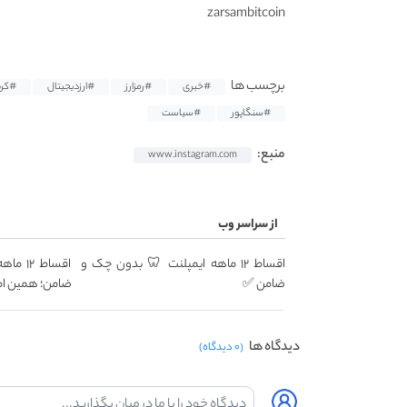
zarsambitcoin
برچسب ها
#خبری
#رمزارز
#ارزدیجیتال
#کری
#سنگاپور
#سیاست
منبع:
www.instagram.com
از سراسر وب
اقساط ۱۲ ماهه ایمپلنت 🦷 بدون چک و
اقساط 
ضامن ✅
ضامن؛ همین ام
دیدگاه ها
(۰ دیدگاه)