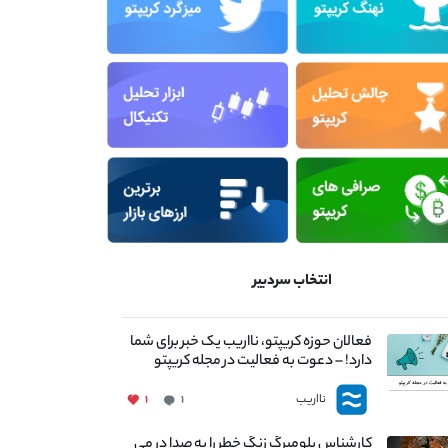
انتخاب سردبیر
فعالان حوزه کریپتو، نااریب یک خبر برای شما
دارد! – دعوت به فعالیت در مجله کریپتو
نااریب
۱
۱
کارشناس بلومبرگ زنگ خطر را به صدا در می