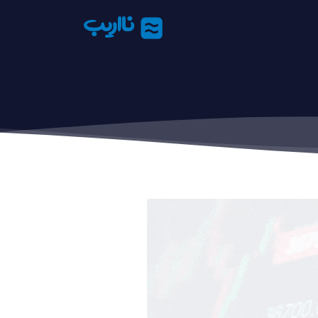
نااریب