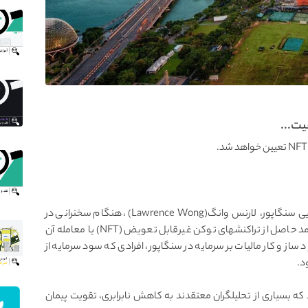
یت...
بر اساس آخرین گزارش روزنامه بیزینس تایمز، وزیر دارایی سنگاپور، لارنس وانگ(Lawrence Wong)، هنگام سخنرانی در
پارلمان فاش کرد که قوانین مالیات بر درآمد رایج، بر درآمد حاصل از تراکنشهای توکن غیرقابل تعویض (NFT) یا معامله آن
ز و کار مالیات بر سرمایه در سنگاپور، افرادی که سود سرمایه از
 که بسیاری از تحلیلگران معتقدند به کاهش نابرابری، تقویت پیمان