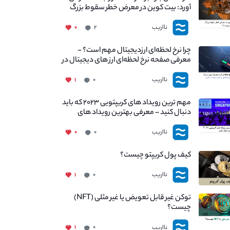
آورد: بیت کوین در معرض خطر سقوط بزرگ
است - دلیل آن چیست؟
نااریب
۰
۲
چرا نرخ لحظه‌ای ارزدیجیتال مهم است؟ -
معرفی صفحه نرخ لحظه‌ای ارز های دیجیتال در
نااریب
نااریب
۱
۰
مهم ترین رویداد های کریپتویی ۲۰۲۳ که باید
دنبال کنید – معرفی بهترین رویداد های
جهانی
نااریب
۰
۰
کیف پول کریپتو چیست؟
نااریب
۱
۰
توکن غیر قابل تعویض یا غیر مثلی (NFT)
چیست؟
نااریب
۱
۰