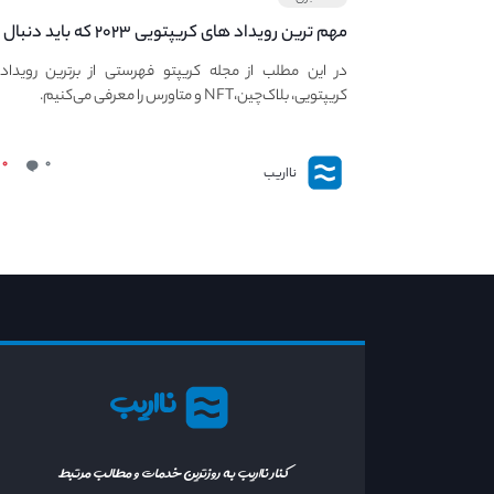
مهم ترین رویداد های کریپتویی ۲۰۲۳ که باید دنبال
کنید – معرفی بهترین رویداد های جهانی
در این مطلب از مجله کریپتو فهرستی از برترین رویداد
کریپتویی، بلاک‌چین،NFT و متاورس را معرفی می‌کنیم.
۰
۰
نااریب
نااریب
کنار نااریب به روزترین خدمات و مطالب مرتبط