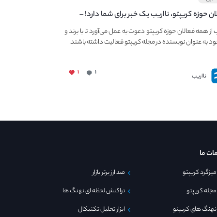
ان حوزه کریپتو، نااریب یک خبر برای شما دارد! –
 به فعالیت در مجله کریپتو
ب از همه فعالان حوزه کریپتو دعوت به عمل می‌آورد تا با برند و
ود به عنوان نویسنده در مجله کریپتو فعالیت داشته باشند.
۱
۱
نااریب
ات ما
میزگرد کریپتو
صد ارز برتر بازار
مجله کریپتو
تراکنش لحظه ای نهنگ ها
نهنگ های کریپتو
ابزار تحلیل تکنیکال