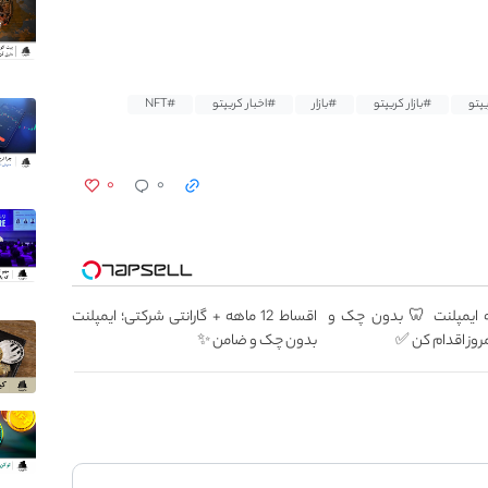
پتو
#بازار کریپتو
#بازار
#اخبار کریپتو
#NFT
۰
۰
۱۲ ماهه ایمپلنت 🦷 بدون چک و
اقساط 12 ماهه + گارانتی شرکتی؛ ایمپلنت
روز اقدام کن ✅
بدون چک و ضامن ✨