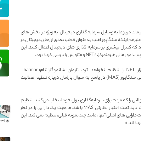
میمات مربوط به وسایل سرمایه گذاری دیجیتال، به ویژه در بخش های
ودند. علیرغم اینکه سنگاپور اغلب به عنوان قطب بعدی ارزهای دیجیتال در
 که کنترل بیشتری بر سرمایه گذاری های دیجیتال اعمال کنند. این
، NFTs و متاورس را بررسی کرده بود.
ماه گذشته، بانک مرکزی سنگاپور اعلام کرد که بازار NFT را تنظیم نخواهد کرد. ثارمان شانموگاراتنام(Tharman
Shanmugaratnam)، وزیر ارشد و وزیر مسئول مرجع پولی سنگاپور (MAS) در پاسخ به سوال پارلمان درباره تنظیم فعالیت
محصولاتی را که مردم برای سرمایه‌گذاری پول خود انتخاب می‌کنند، تنظیم
کند. ما هنگام ارزیابی اینکه آیا یک محصول یا فعالیت باید تحت اختیار نظارتی MAS باشد، ماهیت یک دارایی را در نظر
NFها را با توجه به ماهیت دارایی های اصلی آنها، مانند چند نمونه قبلی، تنظیم نمی کند. این
ده اند.»