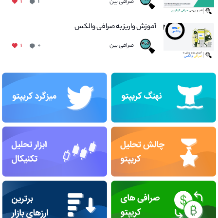
صرافی بین
۱
۱
آموزش واریز به صرافی والکس
صرافی بین
۱
۰