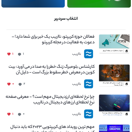
انتخاب سردبیر
فعالان حوزه کریپتو، نااریب یک خبر برای شما دارد! –
دعوت به فعالیت در مجله کریپتو
نااریب
۱
۱
کارشناس بلومبرگ زنگ خطر را به صدا در می آورد: بیت
کوین در معرض خطر سقوط بزرگ است - دلیل آن
چیست؟
نااریب
۰
۲
چرا نرخ لحظه‌ای ارزدیجیتال مهم است؟ - معرفی صفحه
نرخ لحظه‌ای ارز های دیجیتال در نااریب
نااریب
۱
۰
مهم ترین رویداد های کریپتویی ۲۰۲۳ که باید دنبال