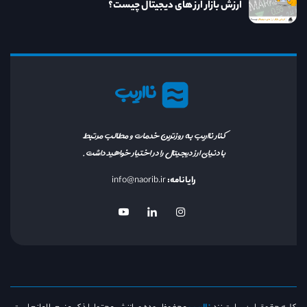
ارزش بازار ارز های دیجیتال چیست؟
نااریب
کنار نااریب به روزترین خدمات و مطالب مرتبط
با دنیای ارز دیجیتال را در اختیار خواهید داشت.
رایانامه:
info@naorib.ir