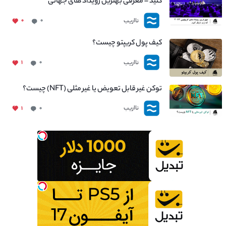
کنید – معرفی بهترین رویداد های جهانی
نااریب
۰
۰
کیف پول کریپتو چیست؟
نااریب
۱
۰
توکن غیر قابل تعویض یا غیر مثلی (NFT) چیست؟
نااریب
۱
۰