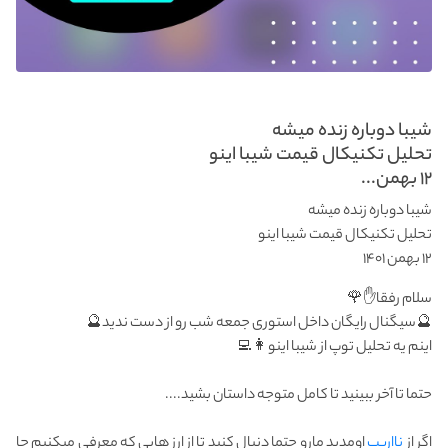
شیبا دوباره زنده میشه
تحلیل تکنیکال قیمت شیبا اینو
۱۲ بهمن...
شیبا دوباره زنده میشه
تحلیل تکنیکال قیمت شیبا اینو
۱۲ بهمن ۱۴۰۱
سلام رفقا✋🌹
🔮سیگنال رایگان داخل استوری جمعه شب رو از دست ندید🔮
اینم یه تحلیل توپ از شیبا اینو👩‍💻
حتما تا آخر ببینید تا کامل متوجه داستان بشید....
اگر از
نااریب
اومدید مارو حتما دنبال کنید تا از ارز هایی که معرفی میکنیم جا