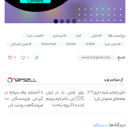
برچسب ها
#تحلیلی
#َیبا
#شیبا اینو
#قیمت شیبا
#تحلیل شیبا
#SHIB
#Shiba
#Shiba Inu
#تحلیل تکنیکال
۰
۰
منبع:
www.instagram.com
از سراسر وب
جای زخم و بخیه داری؟؟ 3
برای اولین بار در ایران
تا 3میلیارد وام سرمایه در
هفته‌ای محوش کن!
🇮🇷 این دکتر کرم ترمیم
گردش فروشندگان =>
کننده 23 روزه ساخت!
فروشگاهت رو ثبت کن
دیدگاه ها
(۰ دیدگاه)