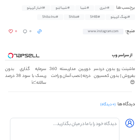
برچسب ها
#خبری
#شیبا
#شیبا اینو
#اخبار کریپتو
#نهنگ کریپتو
#SHIB
#Shiba
#Shiba Inu
۰
۰
منبع:
www.instagram.com
از سراسر وب
ماشینت رو بدون دردسر
دوربین مداربسته 360
سرمایه گذاری بدون
بفروش | بدون کمسیون
درجه | نصب آسان و راحت
ریسک با سود 38 درصد
😍
سالانه📈
دیدگاه ها
(۰ دیدگاه)