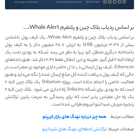
بر اساس ردیاب بلاک چین و پلتفرم Whale Alert،...
بر اساس ردیاب بلاک چین و پلتفرم Whale Alert، یک کیف پول ناشناس
بیش از ۳.۳۷ تریلیون SHIB به ارزش ۲۸.۷ میلیون دلار را به کیف پول
ناشناخته دیگری منتقل کرد زیرا به نظر می رسد شبکه به زودی تحت یک
ارتقاء لایه ۲ قرار گیرد. هزینه ی این انتقال فقط ۲.۴۶ دلار شد. طبق داده‌های
Etherscan، کیف پول ارسالی در حال حاضر دارای موجودی صفر است در
حالی که کیف پول دریافت کننده کل مبلغ ارسال شده را نگه می‌دارد و هنوز
فعالیت خاصی را انجام نداده است. پروژه Shibarium یک بلاک چین لایه ۲
است که به زودی برای شبکه Shiba Inu راه اندازی می شود. بلاک چین لایه ۲
یک راه حل مقیاس پذیر است که برای رسیدگی به سرعت پایین تراکنش
زنجیره میزبان شیبا اینو اتریوم طراحی شده است.
مطالب مرتبط:
همه چیز درباره نهنگ های بازار کریپتو
صفحات مرتبط:
تراکنش لحظه‌ای نهنگ های شیبا اینو