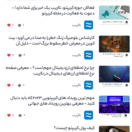
فعالان حوزه کریپتو، نااریب یک خبر برای شما دارد! –
دعوت به فعالیت در مجله کریپتو
نااریب
۱
۱
کارشناس بلومبرگ زنگ خطر را به صدا در می آورد: بیت
کوین در معرض خطر سقوط بزرگ است - دلیل آن
چیست؟
نااریب
۰
۲
چرا نرخ لحظه‌ای ارزدیجیتال مهم است؟ - معرفی صفحه
نرخ لحظه‌ای ارز های دیجیتال در نااریب
نااریب
۱
۰
مهم ترین رویداد های کریپتویی ۲۰۲۳ که باید دنبال
کنید – معرفی بهترین رویداد های جهانی
نااریب
۰
۰
کیف پول کریپتو چیست؟