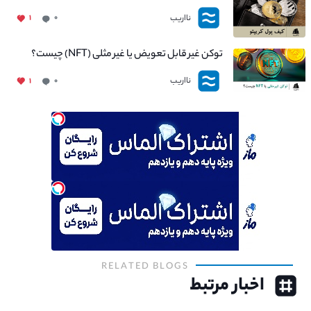
نااریب
۱
۰
توکن غیر قابل تعویض یا غیر مثلی (NFT) چیست؟
نااریب
۱
۰
RELATED BLOGS
اخبار مرتبط