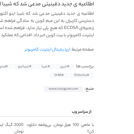
اطلاعیه ی جدید دفینیتی مدعی شد که شیبا این
اطلاعیه ی جدید دفینیتی مدعی شد که شیبا اینو اکنون 
دسترسی کاربران به این میم کوین به سادگی فراهم شود
زنجیره‌ای ECDSA که هیچ پلی نیاز ندارد، ف
اینترنت کامپیوتر با بیت کوین خبر داد. اقدامی که عملکرد 
صفحه مرتبط:
ارزدیجیتال اینترنت کامپیوتر
برچسب ها
#خبری
#شیبا
#شیبا اینو
#اینتر
#SHIB
#Shiba Inu
منبع:
www.instagram.com
از سراسر وب
با ماهی 100 هزار تومان، بی‌وقفه دانلود
کن!!
تومان