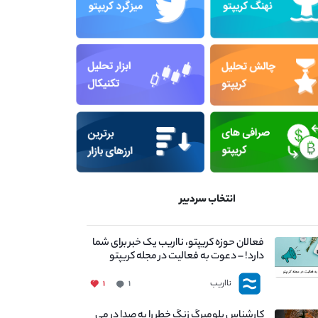
انتخاب سردبیر
فعالان حوزه کریپتو، نااریب یک خبر برای شما
دارد! – دعوت به فعالیت در مجله کریپتو
نااریب
۱
۱
کارشناس بلومبرگ زنگ خطر را به صدا در می