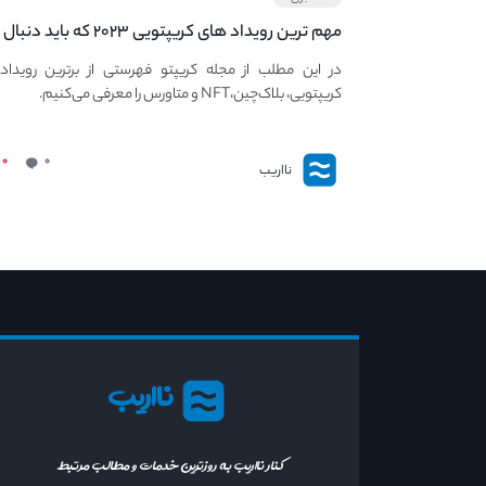
مهم ترین رویداد های کریپتویی ۲۰۲۳ که باید دنبال
کنید – معرفی بهترین رویداد های جهانی
در این مطلب از مجله کریپتو فهرستی از برترین رویداد
کریپتویی، بلاک‌چین،NFT و متاورس را معرفی می‌کنیم.
۰
۰
نااریب
نااریب
کنار نااریب به روزترین خدمات و مطالب مرتبط