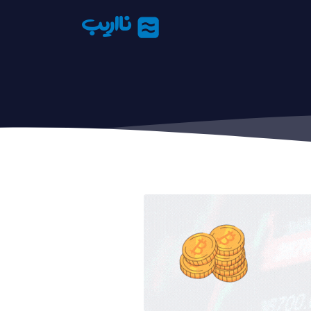
نااریب