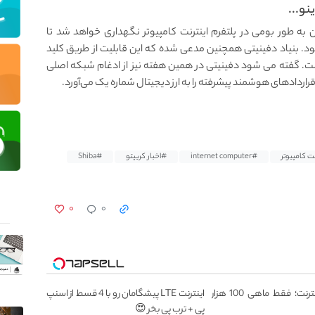
و...
به‌ طور بومی در پلتفرم اینترنت کامپیوتر نگهداری خواهد شد تا
. بنیاد دفینیتی همچنین مدعی شده که این قابلیت از طریق کلید
راهم شده است. گفته می شود دفینیتی در همین هفته نیز از ادغام شبکه اصلی
قراردادهای هوشمند پیشرفته را به ارز دیجیتال شماره یک می‌آورد.
نت کامپیوتر
#internet computer
#اخبار کریپتو
#Shiba
۰
۰
3000 گیگ اینترنت؛ فقط ماهی 100 هزار
اینترنت LTE پیشگامان رو با 4 قسط از اسنپ
پی + ترب پی بخر 😍