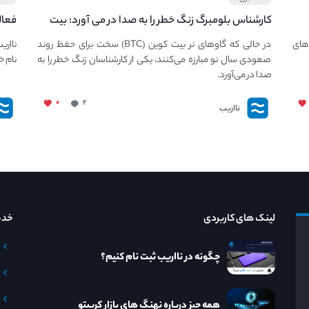
کارشناس بلومبرگ زنگ خطر را به صدا در می آورد: بیت
فعال
کوین در معرض خطر سقوط بزرگ است - دلیل آن
دعوت
های
در حالی که گاوهای نر بیت کوین (BTC) سخت برای حفظ روند
نااری
چیست؟
صعودی سال نو مبارزه می‌کنند، یکی از کارشناسان زنگ خطر را به
نام خ
صدا در می‌آورد.
۰
۲
نااریب
لینک های کاربردی
خدم
چگونه در نااریب ثبت نام کنیم؟
همه چیز درباره نهنگ های بازار کریپتو