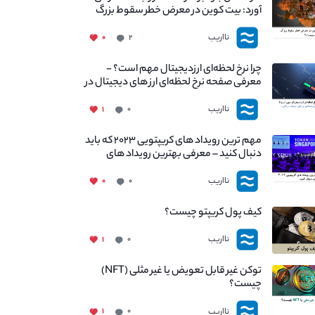
آورد: بیت کوین در معرض خطر سقوط بزرگ
است - دلیل آن چیست؟
نااریب
۰
۲
چرا نرخ لحظه‌ای ارزدیجیتال مهم است؟ -
معرفی صفحه نرخ لحظه‌ای ارز های دیجیتال در
نااریب
نااریب
۱
۰
مهم ترین رویداد های کریپتویی ۲۰۲۳ که باید
دنبال کنید – معرفی بهترین رویداد های
جهانی
نااریب
۰
۰
کیف پول کریپتو چیست؟
نااریب
۱
۰
توکن غیر قابل تعویض یا غیر مثلی (NFT)
چیست؟
نااریب
۱
۰