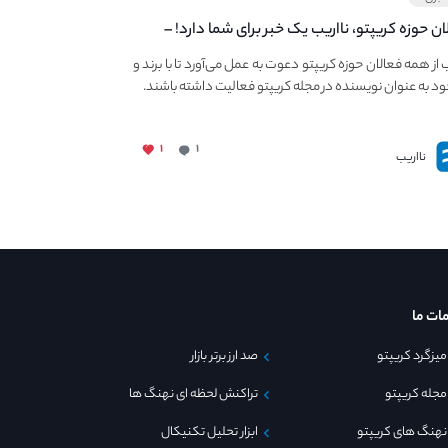
ان حوزه کریپتو، نااریب یک خبر برای شما دارد! –
 به فعالیت در مجله کریپتو
ب از همه فعالان حوزه کریپتو دعوت به عمل می‌آورد تا با برند و
ود به عنوان نویسنده در مجله کریپتو فعالیت داشته باشند.
۱
۱
نااریب
ات ما
میزگرد کریپتو
صد ارز برتر بازار
مجله کریپتو
تراکنش لحظه ای نهنگ ها
نهنگ های کریپتو
ابزار تحلیل تکنیکال