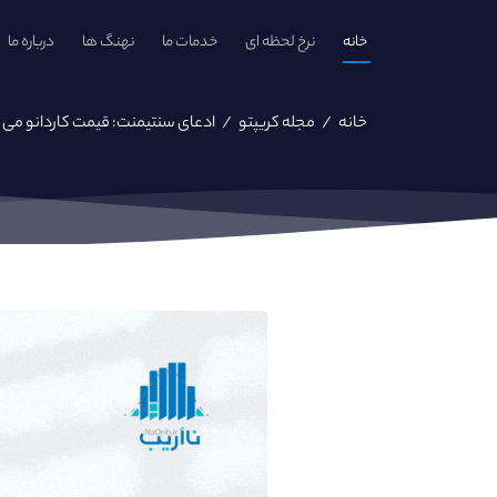
خانه
نرخ لحظه ای
خدمات ما
نهنگ ها
درباره ما
خانه
/
مجله کریپتو
/
ادعای سنتیمنت: قیمت کاردانو می تواند ۲ برا