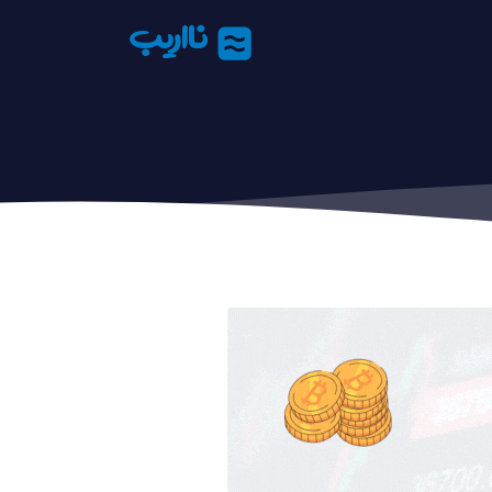
نااریب