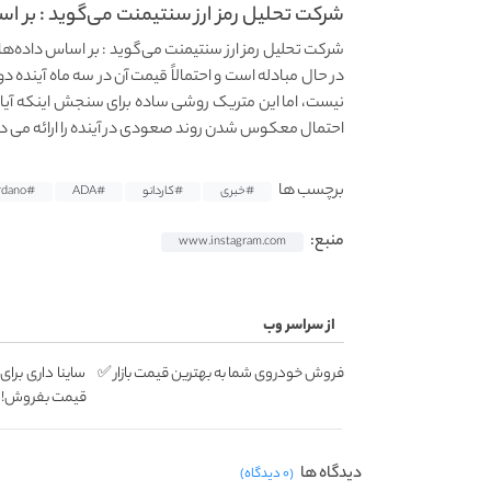
شرکت تحلیل رمز ارز سنتیمنت می‌گوید : بر اس
در حال مبادله است و احتمالاً قیمت آن در سه ماه آینده 
نیست، اما این متریک روشی ساده برای سنجش اینکه آیا 
احتمال معکوس شدن روند صعودی در آینده را ارائه می د
برچسب ها
#خبری
#کاردانو
#ADA
#cardano
منبع:
www.instagram.com
از سراسر وب
فروش خودروی شما به بهترین قیمت بازار ✅
ساینا داری برای
قیمت بفروش!
دیدگاه ها
(۰ دیدگاه)