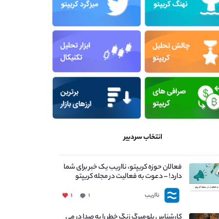
انتخاب سردبیر
فعالان حوزه کریپتو، نااریب یک خبر برای شما
دارد! – دعوت به فعالیت در مجله کریپتو
نااریب
۱
۱
کارشناس بلومبرگ زنگ خطر را به صدا در می