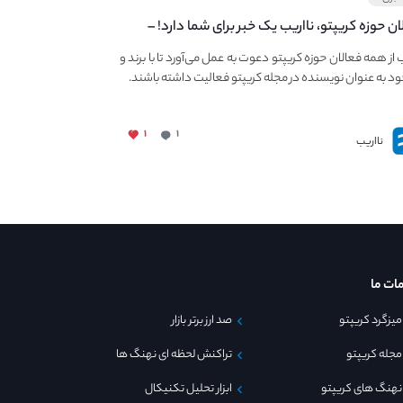
ان حوزه کریپتو، نااریب یک خبر برای شما دارد! –
 به فعالیت در مجله کریپتو
ب از همه فعالان حوزه کریپتو دعوت به عمل می‌آورد تا با برند و
ود به عنوان نویسنده در مجله کریپتو فعالیت داشته باشند.
۱
۱
نااریب
ات ما
میزگرد کریپتو
صد ارز برتر بازار
مجله کریپتو
تراکنش لحظه ای نهنگ ها
نهنگ های کریپتو
ابزار تحلیل تکنیکال