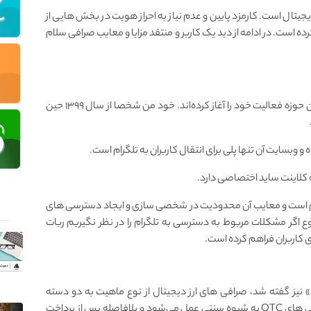
یجیتال است. کارمزد پایین و عدم نیاز به احراز هویت در بخش هایی از
ده است. در ادامه از دید یک کاربر و منتقد مزایا و معایب صرافی سلام
به گواه وبسایت سلام کریپتو این گروه از سال ۱۳۹۶ در این حوزه فعالیت خود را آغاز کرده‌اند. خود من شخصا از سال ۱۳۹۹ حین
 وبسایت آن تنها پلی برای انتقال کاربران به تلگرام است.
 کلاینت ساید اختصاصی دارد.
لگرام است و معایب آن محدودیت در شخصی سازی و ایجاد دسترسی های
اگر مشکلات مربوط به دسترسی به تلگرام را در نظر نگیریم ربات
ی کاربران فراهم کرده است.
یز گفته شد، صرافی های ارز دیجیتال از نوع ماهیت به دو دسته
فروشگاه(OTC) یا بازار(P۲P) تقسیم می‌شوند. در صرافی های OTC به شیوه سنتی عمل می‌شود و بلافاصله پس از پرداخت