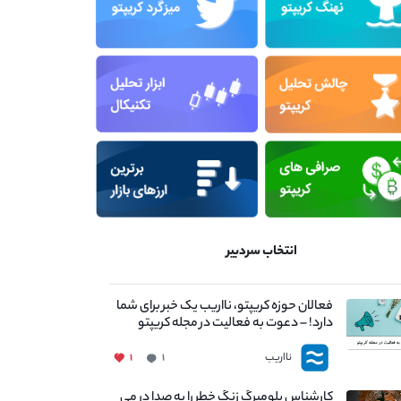
انتخاب سردبیر
فعالان حوزه کریپتو، نااریب یک خبر برای شما
دارد! – دعوت به فعالیت در مجله کریپتو
نااریب
۱
۱
کارشناس بلومبرگ زنگ خطر را به صدا در می