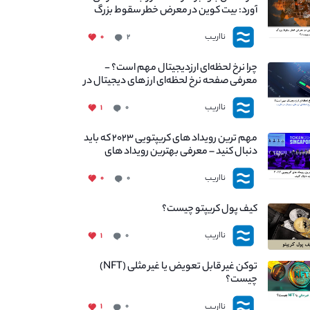
آورد: بیت کوین در معرض خطر سقوط بزرگ
است - دلیل آن چیست؟
نااریب
۰
۲
چرا نرخ لحظه‌ای ارزدیجیتال مهم است؟ -
معرفی صفحه نرخ لحظه‌ای ارز های دیجیتال در
نااریب
نااریب
۱
۰
مهم ترین رویداد های کریپتویی ۲۰۲۳ که باید
دنبال کنید – معرفی بهترین رویداد های
جهانی
نااریب
۰
۰
کیف پول کریپتو چیست؟
نااریب
۱
۰
توکن غیر قابل تعویض یا غیر مثلی (NFT)
چیست؟
نااریب
۱
۰