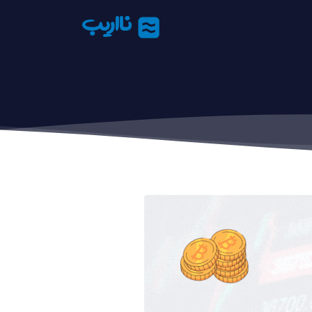
نااریب