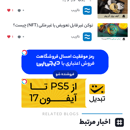
نااریب
۱
۰
توکن غیر قابل تعویض یا غیر مثلی (NFT) چیست؟
نااریب
۱
۰
RELATED BLOGS
اخبار مرتبط