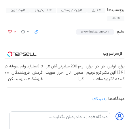
برچسب ها
#خبری
#رابرت کیوساکی
#اخبار کریپتو
#بیت کوین
#BTC
۰
۰
منبع:
www.instagram.com
از سراسر وب
برای اولین بار در ایران
وام 200 میلیونی آبان تتر.
تا 3میلیارد وام سرمایه در
🇮🇷 این دکتر کرم ترمیم
همین الان احراز هویت
گردش فروشندگان =>
کننده 23 روزه ساخت!
کن!
فروشگاهت رو ثبت کن
دیدگاه ها
(۰ دیدگاه)