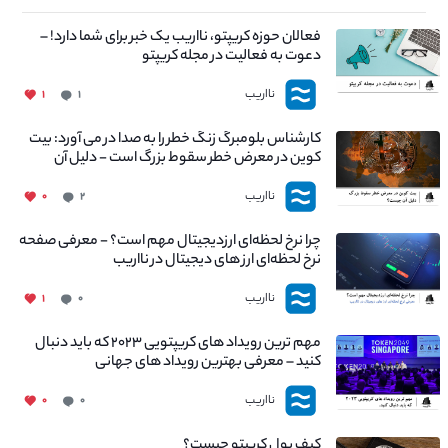
فعالان حوزه کریپتو، نااریب یک خبر برای شما دارد! –
دعوت به فعالیت در مجله کریپتو
نااریب
۱
۱
کارشناس بلومبرگ زنگ خطر را به صدا در می آورد: بیت
کوین در معرض خطر سقوط بزرگ است - دلیل آن
چیست؟
نااریب
۰
۲
چرا نرخ لحظه‌ای ارزدیجیتال مهم است؟ - معرفی صفحه
نرخ لحظه‌ای ارز های دیجیتال در نااریب
نااریب
۱
۰
مهم ترین رویداد های کریپتویی ۲۰۲۳ که باید دنبال
کنید – معرفی بهترین رویداد های جهانی
نااریب
۰
۰
کیف پول کریپتو چیست؟