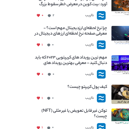
آورد: بیت کوین در معرض خطر سقوط بزرگ
است - دلیل آن چیست؟
نااریب
۰
۲
چرا نرخ لحظه‌ای ارزدیجیتال مهم است؟ -
معرفی صفحه نرخ لحظه‌ای ارز های دیجیتال در
نااریب
نااریب
۱
۰
مهم ترین رویداد های کریپتویی ۲۰۲۳ که باید
دنبال کنید – معرفی بهترین رویداد های
جهانی
نااریب
۰
۰
کیف پول کریپتو چیست؟
نااریب
۱
۰
توکن غیر قابل تعویض یا غیر مثلی (NFT)
چیست؟
نااریب
۱
۰