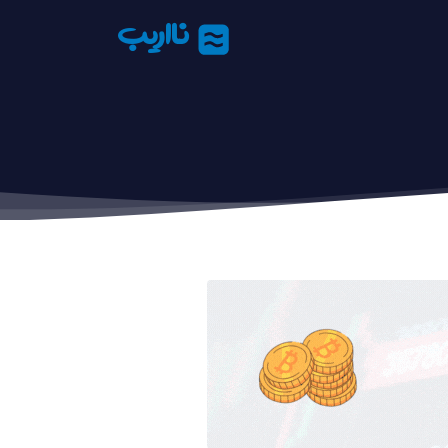
نااریب