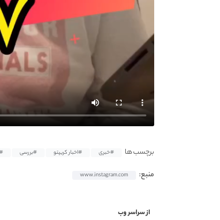
برچسب ها
#خبری
#اخبار کریپتو
#بررسی
#ت
منبع:
www.instagram.com
از سراسر وب