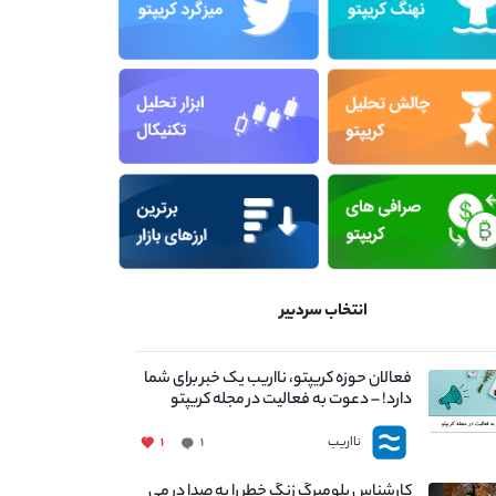
انتخاب سردبیر
فعالان حوزه کریپتو، نااریب یک خبر برای شما
دارد! – دعوت به فعالیت در مجله کریپتو
نااریب
۱
۱
کارشناس بلومبرگ زنگ خطر را به صدا در می