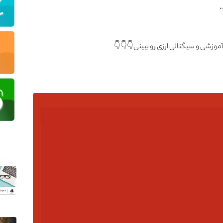
آموزشی و سیگنالی ارزی رو ببینی👇👇👇