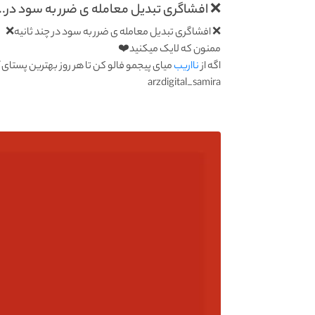
❌ افشاگری تبدیل معامله ی ضرر به سود در...
❌ افشاگری تبدیل معامله ی ضرر به سود در چند ثانیه❌
ممنون که لایک میکنید❤️
اگه از
نااریب
میای پیجمو فالو کن تا هر روز بهترین پستای 
arzdigital_samira