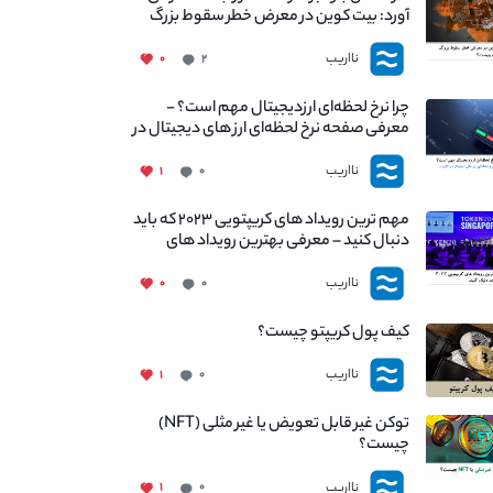
آورد: بیت کوین در معرض خطر سقوط بزرگ
است - دلیل آن چیست؟
نااریب
۰
۲
چرا نرخ لحظه‌ای ارزدیجیتال مهم است؟ -
معرفی صفحه نرخ لحظه‌ای ارز های دیجیتال در
نااریب
نااریب
۱
۰
مهم ترین رویداد های کریپتویی ۲۰۲۳ که باید
دنبال کنید – معرفی بهترین رویداد های
جهانی
نااریب
۰
۰
کیف پول کریپتو چیست؟
نااریب
۱
۰
توکن غیر قابل تعویض یا غیر مثلی (NFT)
چیست؟
نااریب
۱
۰