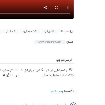
برچسب ها
#آموزشی
#کلاهبرداری
#هشدار
منبع:
www.instagram.com
از سراسر وب
🎯 چشم‌هایی زیباتر، نگاهی جوان‌تر! ✨
50 تتر هدیه
25% تخفیف بلفاروپلاستی
ورسلند 💰🔥
دیدگاه ها
(۰ دیدگاه)