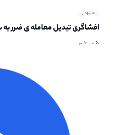
#آموزشی
افشاگری تبدیل معامله ی ضرر به س
اینستاگرام