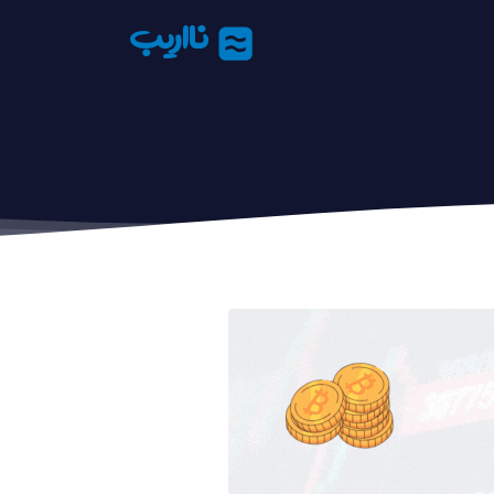
نااریب