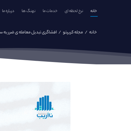
خانه
نرخ لحظه ای
خدمات ما
نهنگ ها
درباره ما
خانه
/
مجله کریپتو
/
افشاگری تبدیل معامله ی ضرر به سو