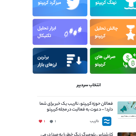
انتخاب سردبیر
فعالان حوزه کریپتو، نااریب یک خبر برای شما
دارد! – دعوت به فعالیت در مجله کریپتو
نااریب
۱
۱
کارشناس بلومبرگ زنگ خطر را به صدا در می