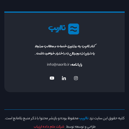
نااریب
کنار نااریب به روزترین خدمات و مطالب مرتبط
با دنیای ارز دیجیتال را در اختیار خواهید داشت.
رایانامه:
info@naorib.ir
کلیه حقوق این سایت نزد
نااریب
محفوظ بوده و بازنشر محتوا با ذکر منبع بلامانع است.
طراحی و توسعه توسط
شرکت علم داده ارزیاب