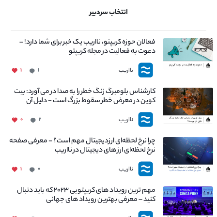
انتخاب سردبیر
فعالان حوزه کریپتو، نااریب یک خبر برای شما دارد! –
دعوت به فعالیت در مجله کریپتو
نااریب
۱
۱
کارشناس بلومبرگ زنگ خطر را به صدا در می آورد: بیت
کوین در معرض خطر سقوط بزرگ است - دلیل آن
چیست؟
نااریب
۰
۲
چرا نرخ لحظه‌ای ارزدیجیتال مهم است؟ - معرفی صفحه
نرخ لحظه‌ای ارز های دیجیتال در نااریب
نااریب
۱
۰
مهم ترین رویداد های کریپتویی ۲۰۲۳ که باید دنبال
کنید – معرفی بهترین رویداد های جهانی