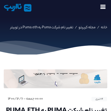
نااریب
خانه
/
مجله کریپتو
/
تغییر نام شرکت Puma به Puma.eth در توییتر
۰۰:۰۰ جمعه - ۱۴۰۰/۱۲/۶
#خبری