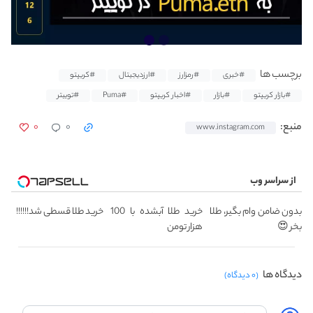
برچسب ها
#خبری
#رمزارز
#ارزدیجیتال
#کریپتو
#بازار کریپتو
#بازار
#اخبار کریپتو
#Puma
#توییتر
۰
۰
منبع:
www.instagram.com
از سراسر وب
بدون ضامن وام بگیر، طلا
خرید طلا آبشده با 100
خرید طلا قسطی شد!!!!!!
بخر 😍
هزار تومن
دیدگاه ها
(۰ دیدگاه)