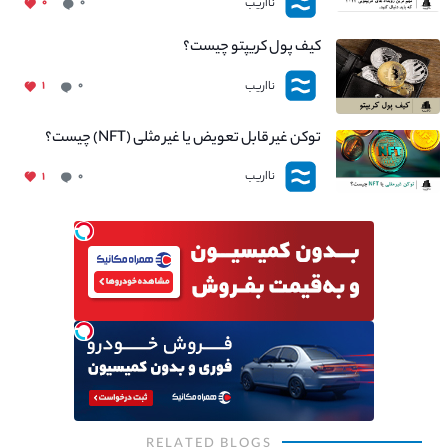
نااریب
۰
۰
کیف پول کریپتو چیست؟
نااریب
۱
۰
توکن غیر قابل تعویض یا غیر مثلی (NFT) چیست؟
نااریب
۱
۰
RELATED BLOGS