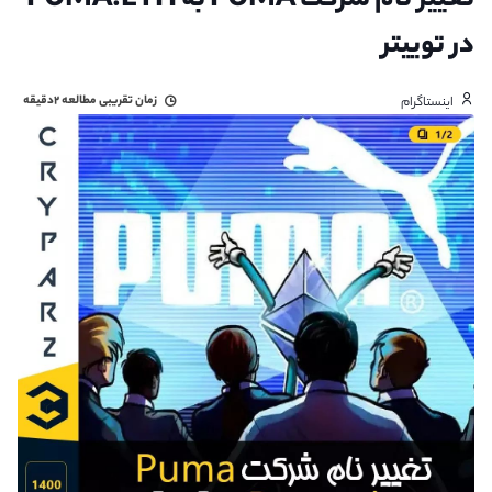
تغییر نام شرکت PUMA به PUMA.ETH
در توییتر
زمان تقریبی مطالعه
۲دقیقه
اینستاگرام