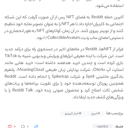
استفاده می‌شود.
آخرین حمله Reddit به فضای NFT پس از آن صورت گرفت که این شبکه
اجتماعی به کاربران اجازه داد تا هر NFT را به عنوان تصویر نمایه خود تنظیم
کنند و از توییتر پیروی کنند. در آن زمان، آواتارهای NFT به طور انحصاری در
دسترس اعضای ساب ردیت r/CollectibleAvatars بود.
فراتر از NFTها، Reddit در ماه‌های اخیر در جستجوی راه برای درآمد جدید
است. این شرکت با ایده معرفی ابزارهای ویرایش ویدیویی شبیه به TikTok
بازی کرده است و چندین خرید هدفمند داشته است؛ خرید هایی مانند
استارت آپ Oterlu، شرکت پردازش زبان طبیعی MeaningCloud، پلتفرم
یادگیری ماشینی Spell و شرکت Spiketrap را انجام داده است. Reddit
همچنین پورتال توسعه‌دهنده خود را برای تقویت برنامه‌ها و ربات‌های
شخص ثالث اصلاح کرد و محصول صوتی زنده خود، Reddit Talk را با
ویژگی‌های کشف جدید ارتقا داد.
برچسب ها
#خبری
#اخبار کریپتو
۰
۰
منبع:
naorib.ir