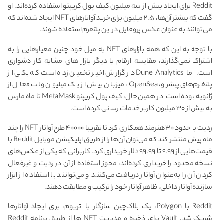
Reddit برای ایجاد بیش از سه میلیون کیف پول کریپتو استفاده کرده‌اند. او
گفت که بیشتر آن‌ها، ۲.۵ میلیون برای خرید آواتارهای NFT ایجاد شده‌اند که
می‌توانند به عنوان عکس پروفایل در این پلتفرم استفاده شوند.
با توجه به این که همه بازارهای NFT به میل خود چنین معیارهایی را به
اشتراک نمی‌گذارند، مقایسه ارقام با دیگر بازار های مشابه کار دشواری
است. اما Dune Analytics در گزارش اخیر تخمین زده است که یکی از
پلتفرم‌های پیشرو، OpenSea، میزبان بیش از یک میلیون ولت فعال از
ژانویه بوده است. در همین حال، کیف پول کریپتو MetaMask تا ماه مارس
به بیش از ۳۰ میلیون کاربر خدمات رسانی کرده است.
ردیت با حدود ۳۰ هنرمند همکاری کرد تا تقریبا ۴۰۰۰۰ طرح آواتار NFT را چند
ماه پیش منتشر کند که می‌توان آن‌ها را از طریق اپلیکیشن موبایل Reddit با
قیمت‌هایی از ۹.۹۹ تا ۹۹.۹۹ دلار خریداری کرد. کاربرانی که یکی از عکس‌های
نسخه محدود را خریداری کرده‌اند، مجوز استفاده از آن در ردیت و غیرفعال
کردن آن را به‌عنوان آواتار دریافت می‌کنند و می‌توانند با استفاده از ابزار
سازنده آواتار داخلی، ظاهر آواتار خود را ترکیب و مطابقت دهند.
Reddit با Polygon، یک بلاک‌چین سازگار با اتریوم، برای ایجاد آواتارها
شریک شد. Vault برای ذخیره و مدیریت NFT ها از طریق برنامه Reddit