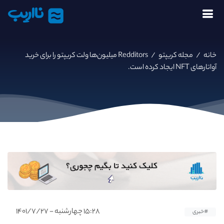
نااریب
خانه
/
مجله کریپتو
/
Redditors میلیون‌ها ولت کریپتو را برای خرید
آواتارهای NFT ایجاد کرده‌ است.
۱۵:۲۸ چهارشنبه - ۱۴۰۱/۷/۲۷
#خبری