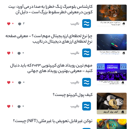
کارشناس بلومبرگ زنگ خطر را به صدا در می آورد: بیت
کوین در معرض خطر سقوط بزرگ است - دلیل آن
چیست؟
نااریب
۰
۲
چرا نرخ لحظه‌ای ارزدیجیتال مهم است؟ - معرفی صفحه
نرخ لحظه‌ای ارز های دیجیتال در نااریب
نااریب
۱
۰
مهم ترین رویداد های کریپتویی ۲۰۲۳ که باید دنبال
کنید – معرفی بهترین رویداد های جهانی
نااریب
۰
۰
کیف پول کریپتو چیست؟
نااریب
۱
۰
توکن غیر قابل تعویض یا غیر مثلی (NFT) چیست؟