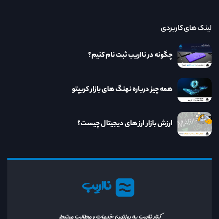
لینک های کاربردی
چگونه در نااریب ثبت نام کنیم؟
همه چیز درباره نهنگ های بازار کریپتو
ارزش بازار ارز های دیجیتال چیست؟
نااریب
کنار نااریب به روزترین خدمات و مطالب مرتبط