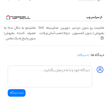
از سراسر وب
ماشینت رو بدون دردسر
دوربین مداربسته 360
ماشینتو به دلال نده! به
بفروش | بدون کمسیون
درجه | نصب آسان و راحت
مصرف کننده بفروش!
😍
بدون پاسخ به یک تماس
دیدگاه ها
(۰ دیدگاه)