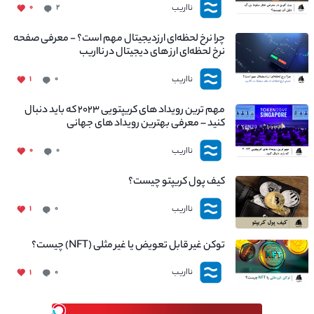
نااریب
۰
۲
چرا نرخ لحظه‌ای ارزدیجیتال مهم است؟ - معرفی صفحه
نرخ لحظه‌ای ارز های دیجیتال در نااریب
نااریب
۱
۰
مهم ترین رویداد های کریپتویی ۲۰۲۳ که باید دنبال
کنید – معرفی بهترین رویداد های جهانی
نااریب
۰
۰
کیف پول کریپتو چیست؟
نااریب
۱
۰
توکن غیر قابل تعویض یا غیر مثلی (NFT) چیست؟
نااریب
۱
۰