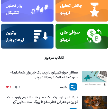
انتخاب سردبیر
فعالان حوزه کریپتو، نااریب یک خبر برای شما دارد! –
دعوت به فعالیت در مجله کریپتو
نااریب
۱
۱
کارشناس بلومبرگ زنگ خطر را به صدا در می آورد: بیت
کوین در معرض خطر سقوط بزرگ است - دلیل آن
چیست؟