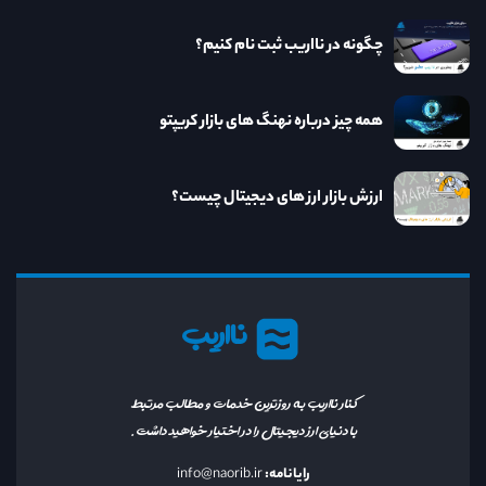
چگونه در نااریب ثبت نام کنیم؟
همه چیز درباره نهنگ های بازار کریپتو
ارزش بازار ارز های دیجیتال چیست؟
نااریب
کنار نااریب به روزترین خدمات و مطالب مرتبط
با دنیای ارز دیجیتال را در اختیار خواهید داشت.
رایانامه:
info@naorib.ir