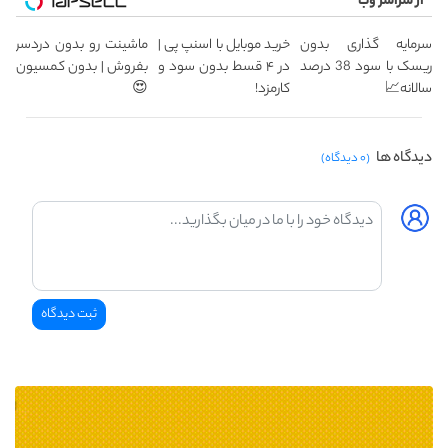
از سراسر وب
سرمایه گذاری بدون
خرید موبایل با اسنپ پی |
ماشینت رو بدون دردسر
ریسک با سود 38 درصد
در ۴ قسط بدون سود و
بفروش | بدون کمسیون
سالانه📈
کارمزد!
😍
دیدگاه ها
(۰ دیدگاه)