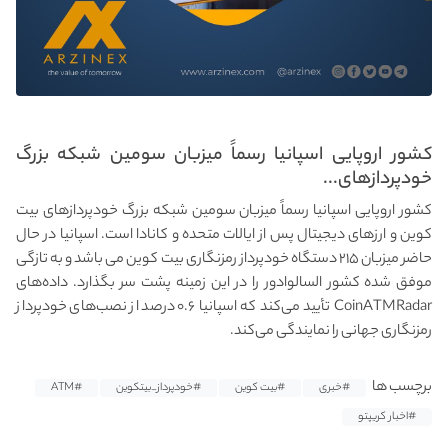
کشور اروپایی اسپانیا رسماً میزبان سومین شبکه بزرگ
خودپردازهای...
کشور اروپایی اسپانیا رسماً میزبان سومین شبکه بزرگ خودپردازهای بیت
کوین و ارزهای دیجیتال پس از ایالات متحده و کانادا است. اسپانیا در حال
حاضر میزبان ۲۱۵ دستگاه خودپرداز رمزنگاری بیت کوین می باشد و به تازگی
موفق شده کشور السالوادور را در این زمینه پشت سر بگذارد. داده‌های
CoinATMRadar تأیید می‌کند که اسپانیا ۰.۶ درصد از نصب‌های خودپرداز
رمزنگاری جهانی را نمایندگی می‌کند.
برچسب ها
#خبری
#بیت کوین
#خودپرداز_بیتکوین
#ATM
#اخبار کریپتو