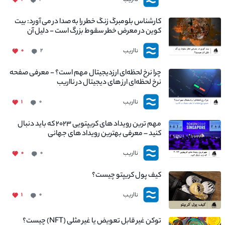
کارشناس بلومبرگ زنگ خطر را به صدا در می آورد: بیت
کوین در معرض خطر سقوط بزرگ است - دلیل آن
چیست؟
نااریب
۰
۲
چرا نرخ لحظه‌ای ارزدیجیتال مهم است؟ - معرفی صفحه
نرخ لحظه‌ای ارز های دیجیتال در نااریب
نااریب
۱
۰
مهم ترین رویداد های کریپتویی ۲۰۲۳ که باید دنبال
کنید – معرفی بهترین رویداد های جهانی
نااریب
۰
۰
کیف پول کریپتو چیست؟
نااریب
۱
۰
توکن غیر قابل تعویض یا غیر مثلی (NFT) چیست؟