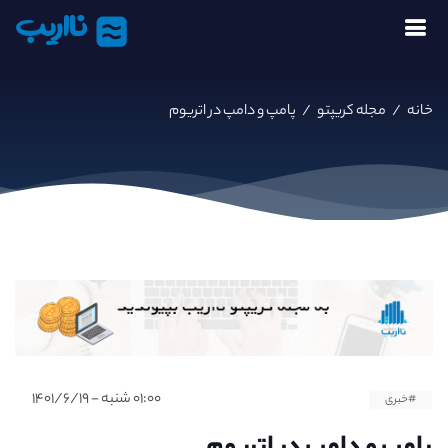
نااریب
خانه
/
مجله کریپتو
/
پامپ و دامپ در اتریوم
۰۱:۰۰ شنبه - ۱۴۰۱/۶/۱۹
#خبری