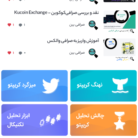
نقد و بررسی صرافی‌کوکوین – Kucoin Exchange
صرافی بین
۱
۱
آموزش واریز به صرافی والکس
صرافی بین
۱
۰