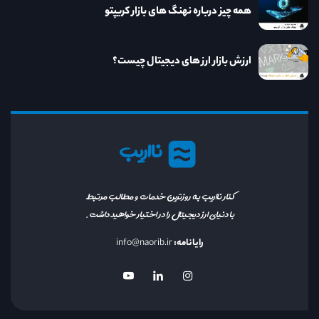
همه چیز درباره نهنگ های بازار کریپتو
ارزش بازار ارز های دیجیتال چیست؟
نااریب
کنار نااریب به روزترین خدمات و مطالب مرتبط
با دنیای ارز دیجیتال را در اختیار خواهید داشت.
رایانامه:
info@naorib.ir