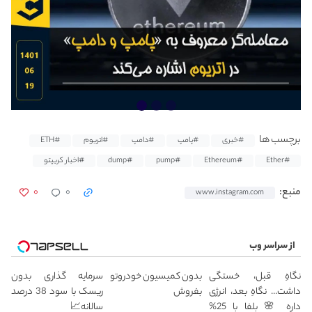
برچسب ها
#خبری
#پامپ
#دامپ
#اتریوم
#ETH
#Ether
#Ethereum
#pump
#dump
#اخبار کریپتو
۰
۰
منبع:
www.instagram.com
از سراسر وب
نگاهِ قبل، خستگی
بدون کمیسیون خودروتو
سرمایه گذاری بدون
داشت... نگاهِ بعد، انرژی
بفروش
ریسک با سود 38 درصد
داره 🌸 بلفا با 25%
سالانه📈