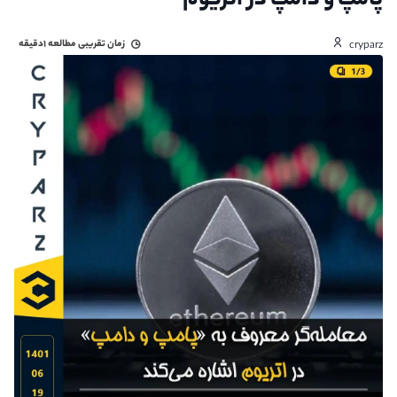
پامپ و دامپ در اتریوم
زمان تقریبی مطالعه
۱دقیقه
cryparz