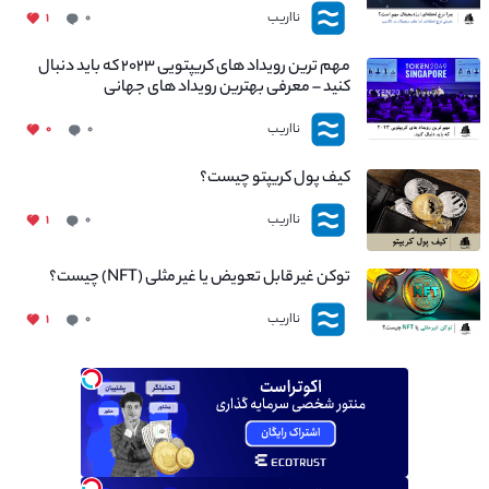
نااریب
۱
۰
مهم ترین رویداد های کریپتویی ۲۰۲۳ که باید دنبال
کنید – معرفی بهترین رویداد های جهانی
نااریب
۰
۰
کیف پول کریپتو چیست؟
نااریب
۱
۰
توکن غیر قابل تعویض یا غیر مثلی (NFT) چیست؟
نااریب
۱
۰