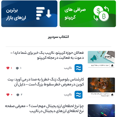
انتخاب سردبیر
فعالان حوزه کریپتو، نااریب یک خبر برای شما دارد! –
دعوت به فعالیت در مجله کریپتو
نااریب
۱
۱
کارشناس بلومبرگ زنگ خطر را به صدا در می آورد: بیت
کوین در معرض خطر سقوط بزرگ است - دلیل آن
چیست؟
نااریب
۰
۲
چرا نرخ لحظه‌ای ارزدیجیتال مهم است؟ - معرفی صفحه
نرخ لحظه‌ای ارز های دیجیتال در نااریب