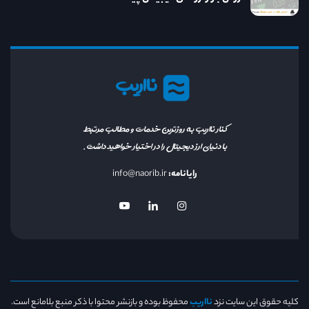
نااریب
کنار نااریب به روزترین خدمات و مطالب مرتبط
با دنیای ارز دیجیتال را در اختیار خواهید داشت.
رایانامه:
info@naorib.ir
کلیه حقوق این سایت نزد
نااریب
محفوظ بوده و بازنشر محتوا با ذکر منبع بلامانع است.