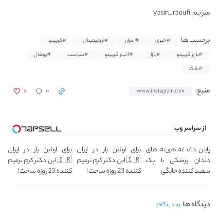
مترجم:yasin_raoufi
برچسب ها
#خبری
#رمزارز
#ارزدیجیتال
#کریپتو
#بازار کریپتو
#بازار
#اخبار کریپتو
#سیاست
#پرتغال
#بانک
۰
۰
منبع:
www.instagram.com
از سراسر وب
پایان دغدغه هزینه های
برای اولین بار در ایران
برای اولین بار در ایران
دندان پزشکی با پک
🇮🇷 این دکتر کرم ترمیم
🇮🇷 این دکتر کرم ترمیم
سفید کننده خانگی
کننده 23 روزه ساخت!
کننده 23 روزه ساخت!
دیدگاه ها
(۰ دیدگاه)