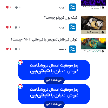
نااریب
۰
۰
کیف پول کریپتو چیست؟
نااریب
۱
۰
توکن غیر قابل تعویض یا غیر مثلی (NFT) چیست؟
نااریب
۱
۰