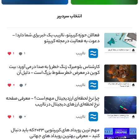
انتخاب سردبیر
فعالان حوزه کریپتو، نااریب یک خبر برای شما دارد! –
دعوت به فعالیت در مجله کریپتو
نااریب
۱
۱
کارشناس بلومبرگ زنگ خطر را به صدا در می آورد: بیت
کوین در معرض خطر سقوط بزرگ است - دلیل آن
چیست؟
نااریب
۰
۲
چرا نرخ لحظه‌ای ارزدیجیتال مهم است؟ - معرفی صفحه
نرخ لحظه‌ای ارز های دیجیتال در نااریب
نااریب
۱
۰
مهم ترین رویداد های کریپتویی ۲۰۲۳ که باید دنبال
کنید – معرفی بهترین رویداد های جهانی