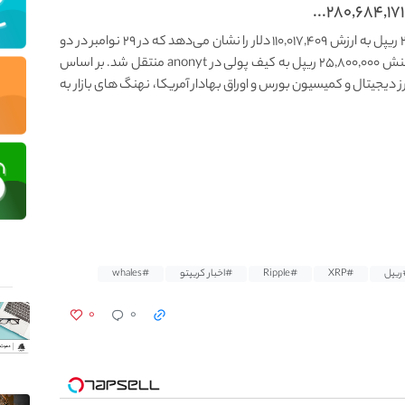
گزارشی از Whale Alert انتقال بزرگی به مبلغ ۲۸۰,۶۸۴,۱۷۱ ریپل به ارزش ۱۱۰,۰۱۷,۴۰۹ دلار را نشان می‌دهد که در ۲۹ نوامبر در دو
کیف پول ناشناس جابه‌جا شد. تقریباً در همان زمان، تراکنش ۲۵,۸۰۰,۰۰۰ ریپل به کیف پولی در anonyt منتقل شد. بر اساس
 دیجیتال و کمیسیون بورس و اوراق بهادار آمریکا، نهنگ های بازار به
ریپل
#XRP
#Ripple
#اخبار کریپتو
#whales
۰
۰