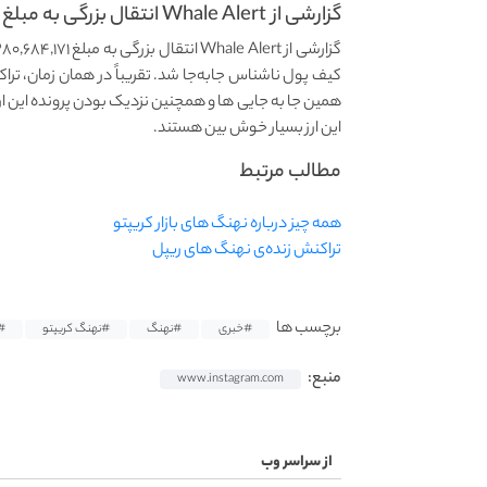
گزارشی از Whale Alert انتقال بزرگی به مبلغ ۲۸۰,۶۸۴,۱۷۱...
همین جا به جایی ها و همچنین نزدیک بودن پرونده این ارز
این ارز بسیار خوش بین هستند.
مطالب مرتبط
همه چیز درباره نهنگ های بازار کریپتو
تراکنش زنده‌ی نهنگ های ریپل
برچسب ها
#خبری
#نهنگ
#نهنگ کریپتو
#
منبع:
www.instagram.com
از سراسر وب