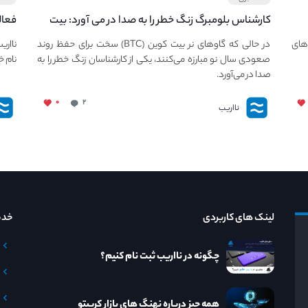
کارشناس بلومبرگ زنگ خطر را به صدا در می آورد: بیت
فعال
کوین در معرض خطر سقوط بزرگ است - دلیل آن
دعوت
های
در حالی که گاوهای نر بیت کوین (BTC) سخت برای حفظ روند
نااری
چیست؟
صعودی سال نو مبارزه می‌کنند، یکی از کارشناسان زنگ خطر را به
نام خ
صدا در می‌آورد.
۰
۲
نااریب
لینک های کاربردی
خدم
چگونه در نااریب ثبت نام کنیم؟
همه چیز درباره نهنگ های بازار کریپتو