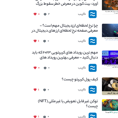
آورد: بیت کوین در معرض خطر سقوط بزرگ
است - دلیل آن چیست؟
نااریب
۰
۲
چرا نرخ لحظه‌ای ارزدیجیتال مهم است؟ -
معرفی صفحه نرخ لحظه‌ای ارز های دیجیتال در
نااریب
نااریب
۱
۰
مهم ترین رویداد های کریپتویی ۲۰۲۳ که باید
دنبال کنید – معرفی بهترین رویداد های
جهانی
نااریب
۰
۰
کیف پول کریپتو چیست؟
نااریب
۱
۰
توکن غیر قابل تعویض یا غیر مثلی (NFT)
چیست؟
نااریب
۱
۰