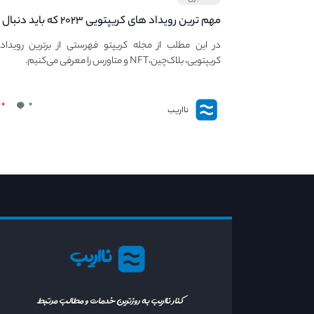
مهم ترین رویداد های کریپتویی ۲۰۲۳ که باید دنبال
کنید – معرفی بهترین رویداد های جهانی
در این مطلب از مجله کریپتو فهرستی از برترین رویداد
کریپتویی، بلاک‌چین،NFT و متاورس را معرفی می‌کنیم.
۰
۰
نااریب
نااریب
کنار نااریب به روزترین خدمات و مطالب مرتبط