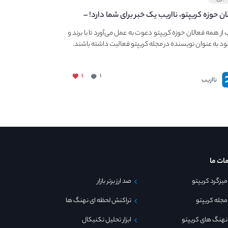
ان حوزه کریپتو، نااریب یک خبر برای شما دارد! –
 به فعالیت در مجله کریپتو
ب از همه فعالان حوزه کریپتو دعوت به عمل می‌آورد تا با برند و
ود به عنوان نویسنده در مجله کریپتو فعالیت داشته باشند.
۱
۱
نااریب
ات ما
میزگرد کریپتو
صد ارز برتر بازار
مجله کریپتو
تراکنش لحظه ای نهنگ ها
نهنگ های کریپتو
ابزار تحلیل تکنیکال