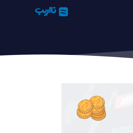
نااریب