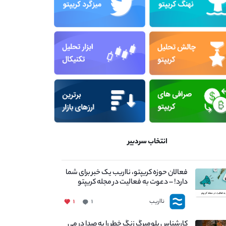
انتخاب سردبیر
فعالان حوزه کریپتو، نااریب یک خبر برای شما
دارد! – دعوت به فعالیت در مجله کریپتو
نااریب
۱
۱
کارشناس بلومبرگ زنگ خطر را به صدا در می