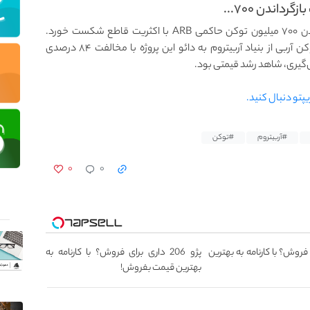
داندن ۷۰۰...
پیشنهاد بحث برانگیز بهبود آربیتروم با هدف بازگرداندن ۷۰۰ میلیون توکن حاکمی ARB با اکثریت قاطع شکست خورد.
پیشنهاد حاکمیتی مربوط به بازگرداندن ۷۰۰ میلیون توکن آربی از بنیاد آربیتروم به دائو این پروژه با مخالفت ۸۴ درصدی
أی‌گیری، شاهد رشد قیمتی بود.
یپتو دنبال کنید.
#آربیتروم
#توکن
۰
۰
 فروش؟ با کارنامه به بهترین
پژو 206 داری برای فروش؟ با کارنامه به
بهترین قیمت بفروش!