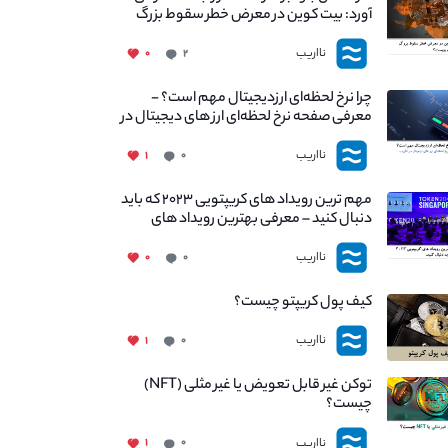
آورد: بیت کوین در معرض خطر سقوط بزرگ
است - دلیل آن چیست؟
نااریب
۰
۲
چرا نرخ لحظه‌ای ارزدیجیتال مهم است؟ -
معرفی صفحه نرخ لحظه‌ای ارز های دیجیتال در
نااریب
نااریب
۱
۰
مهم ترین رویداد های کریپتویی ۲۰۲۳ که باید
دنبال کنید – معرفی بهترین رویداد های
جهانی
نااریب
۰
۰
کیف پول کریپتو چیست؟
نااریب
۱
۰
توکن غیر قابل تعویض یا غیر مثلی (NFT)
چیست؟
نااریب
۱
۰