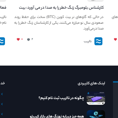
کارشناس بلومبرگ زنگ خطر را به صدا در می آورد: بیت
فعال
کوین در معرض خطر سقوط بزرگ است - دلیل آن
دعوت
های
در حالی که گاوهای نر بیت کوین (BTC) سخت برای حفظ روند
نااری
چیست؟
صعودی سال نو مبارزه می‌کنند، یکی از کارشناسان زنگ خطر را به
نام خ
صدا در می‌آورد.
۰
۲
نااریب
لینک های کاربردی
خدم
چگونه در نااریب ثبت نام کنیم؟
همه چیز درباره نهنگ های بازار کریپتو