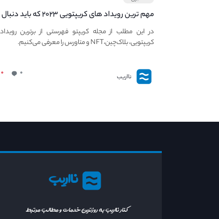
مهم ترین رویداد های کریپتویی ۲۰۲۳ که باید دنبال
کنید – معرفی بهترین رویداد های جهانی
در این مطلب از مجله کریپتو فهرستی از برترین رویداد
کریپتویی، بلاک‌چین،NFT و متاورس را معرفی می‌کنیم.
۰
۰
نااریب
نااریب
کنار نااریب به روزترین خدمات و مطالب مرتبط