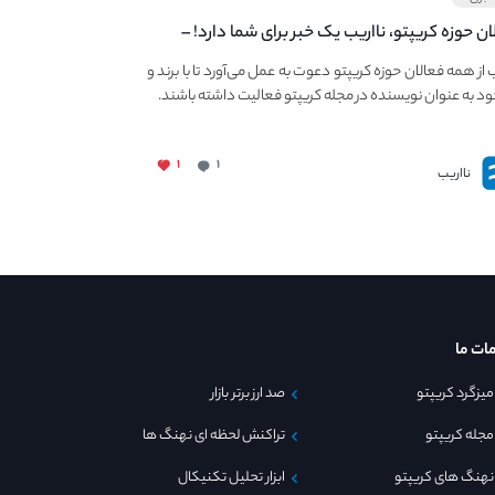
ان حوزه کریپتو، نااریب یک خبر برای شما دارد! –
 به فعالیت در مجله کریپتو
ب از همه فعالان حوزه کریپتو دعوت به عمل می‌آورد تا با برند و
ود به عنوان نویسنده در مجله کریپتو فعالیت داشته باشند.
۱
۱
نااریب
ات ما
میزگرد کریپتو
صد ارز برتر بازار
مجله کریپتو
تراکنش لحظه ای نهنگ ها
نهنگ های کریپتو
ابزار تحلیل تکنیکال