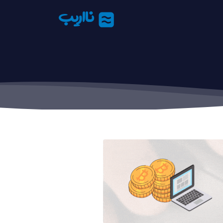
نااریب