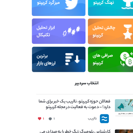
انتخاب سردبیر
فعالان حوزه کریپتو، نااریب یک خبر برای شما
دارد! – دعوت به فعالیت در مجله کریپتو
نااریب
۱
۱
کارشناس بلومبرگ زنگ خطر را به صدا در می