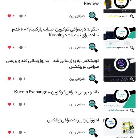
Review
صرافی بین
۰
۲
چگونه در صرافی کوکوین حساب باز کنیم؟ - ۴ قدم
ساده برای ثبت نام در Kucoin
صرافی بین
۰
۱
نوبیتکس به روزرسانی شد – به روز رسانی نقد و بررسی
صرافی نوبیتکس
صرافی بین
۱
۱
نقد و بررسی صرافی‌کوکوین – Kucoin Exchange
صرافی بین
۱
۱
آموزش واریز به صرافی والکس
صرافی بین
۱
۰