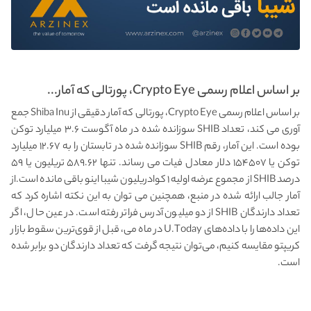
بر اساس اعلام رسمی Crypto Eye، پورتالی که آمار...
بر اساس اعلام رسمی Crypto Eye، پورتالی که آمار دقیقی از Shiba Inu جمع
آوری می کند، تعداد SHIB سوزانده شده در ماه آگوست ۳.۶ میلیارد توکن
بوده است. این آمار، رقم SHIB سوزانده شده در تابستان را به ۱۲.۶۷ میلیارد
توکن یا ۱۵۴۵۰۷ دلار معادل فیات می رساند. تنها ۵۸۹.۶۲ تریلیون یا ۵۹
درصد SHIB از مجموع عرضه اولیه ۱ کوادریلیون شیبا اینو باقی مانده است.از
آمار جالب ارائه شده در منبع، همچنین می توان به این نکته اشاره کرد که
تعداد دارندگان SHIB از دو میلیون آدرس فراتر رفته است. در عین حال، اگر
این داده‌ها را با داده‌های U.Today در ماه می، قبل از قوی‌ترین سقوط بازار
کریپتو مقایسه کنیم، می‌توان نتیجه گرفت که تعداد دارندگان دو برابر شده
است.