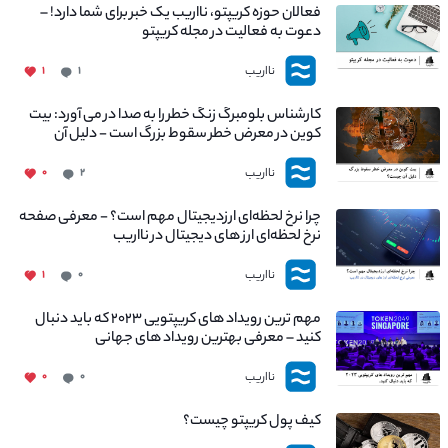
فعالان حوزه کریپتو، نااریب یک خبر برای شما دارد! –
دعوت به فعالیت در مجله کریپتو
نااریب
۱
۱
کارشناس بلومبرگ زنگ خطر را به صدا در می آورد: بیت
کوین در معرض خطر سقوط بزرگ است - دلیل آن
چیست؟
نااریب
۰
۲
چرا نرخ لحظه‌ای ارزدیجیتال مهم است؟ - معرفی صفحه
نرخ لحظه‌ای ارز های دیجیتال در نااریب
نااریب
۱
۰
مهم ترین رویداد های کریپتویی ۲۰۲۳ که باید دنبال
کنید – معرفی بهترین رویداد های جهانی
نااریب
۰
۰
کیف پول کریپتو چیست؟