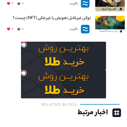
نااریب
۱
۰
توکن غیر قابل تعویض یا غیر مثلی (NFT) چیست؟
نااریب
۱
۰
RELATED BLOGS
اخبار مرتبط