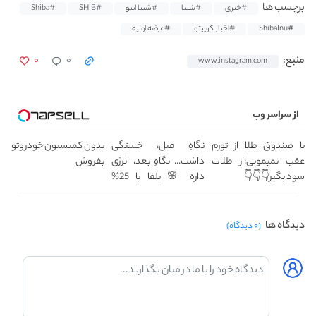
برچسب ها
#خبری
#شیبا
#شیبا اینو
#SHIB
#Shiba
#ShibaInu
#اخبار کریپتو
#عرضه اولیه
۰
۰
منبع:
www.instagram.com
از سراسر وب
با صندوق طلا از تورم
نگاهِ قبل، خستگی
بدون کمیسیون خودروتو
عقب نمیمونی؛از طلات
داشت... نگاهِ بعد، انرژی
بفروش
سود بگیر👇👇👇
داره 🌸 بلفا با 25%
تخفیف
دیدگاه ها
(۰ دیدگاه)