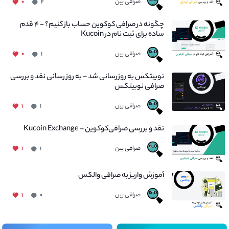
صرافی بین
۰
۲
چگونه در صرافی کوکوین حساب باز کنیم؟ - ۴ قدم
ساده برای ثبت نام در Kucoin
صرافی بین
۰
۱
نوبیتکس به روزرسانی شد – به روز رسانی نقد و بررسی
صرافی نوبیتکس
صرافی بین
۱
۱
نقد و بررسی صرافی‌کوکوین – Kucoin Exchange
صرافی بین
۱
۱
آموزش واریز به صرافی والکس
صرافی بین
۱
۰