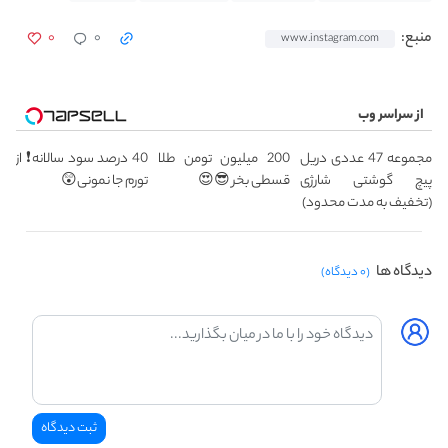
۰
۰
منبع:
www.instagram.com
از سراسر وب
مجموعه 47 عددی دریل
200 میلیون تومن طلا
40 درصد سود سالانه❗ از
پیچ گوشتی شارژی
قسطی بخر 😎😍
تورم جا نمونی😲
(تخفیف به مدت محدود)
دیدگاه ها
(۰ دیدگاه)