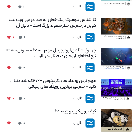
نااریب
۱
۱
کارشناس بلومبرگ زنگ خطر را به صدا در می آورد: بیت
کوین در معرض خطر سقوط بزرگ است - دلیل آن
چیست؟
نااریب
۰
۲
چرا نرخ لحظه‌ای ارزدیجیتال مهم است؟ - معرفی صفحه
نرخ لحظه‌ای ارز های دیجیتال در نااریب
نااریب
۱
۰
مهم ترین رویداد های کریپتویی ۲۰۲۳ که باید دنبال
کنید – معرفی بهترین رویداد های جهانی
نااریب
۰
۰
کیف پول کریپتو چیست؟
نااریب
۱
۰