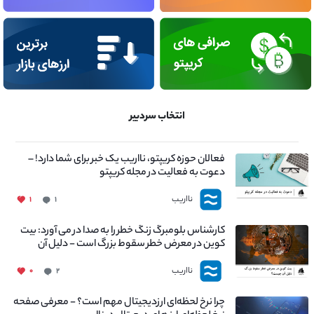
انتخاب سردبیر
فعالان حوزه کریپتو، نااریب یک خبر برای شما دارد! –
دعوت به فعالیت در مجله کریپتو
نااریب
۱
۱
کارشناس بلومبرگ زنگ خطر را به صدا در می آورد: بیت
کوین در معرض خطر سقوط بزرگ است - دلیل آن
چیست؟
نااریب
۰
۲
چرا نرخ لحظه‌ای ارزدیجیتال مهم است؟ - معرفی صفحه