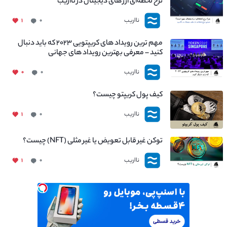
نرخ لحظه‌ای ارز های دیجیتال در نااریب
نااریب
۱
۰
مهم ترین رویداد های کریپتویی ۲۰۲۳ که باید دنبال
کنید – معرفی بهترین رویداد های جهانی
نااریب
۰
۰
کیف پول کریپتو چیست؟
نااریب
۱
۰
توکن غیر قابل تعویض یا غیر مثلی (NFT) چیست؟
نااریب
۱
۰