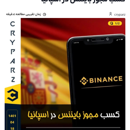
کسب مجوز بایننس در اسپانیا
زمان تقریبی مطالعه
۱دقیقه
cryparz