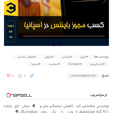
برچسب ها
#خبری
#بایننس
#صرافی
#صرافی_بایننس
#اخبار کریپتو
#Exchange
#سیاست
#اسپانیا
۰
۰
منبع:
www.instagram.com
از سراسر وب
نوشیدنی شفابخش کبد
کاهش چشمگیر سایز و
⛔ درمان جای زخم با
با 10 گیاه موثر(تخفیف تا
وزن با یک روش
مشاوره رایگان ⛔