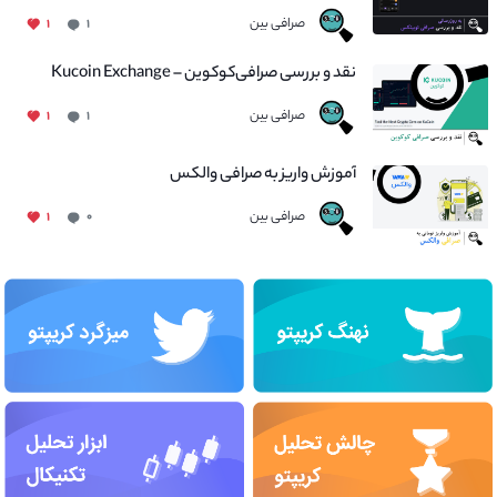
صرافی بین
۱
۱
نقد و بررسی صرافی‌کوکوین – Kucoin Exchange
صرافی بین
۱
۱
آموزش واریز به صرافی والکس
صرافی بین
۱
۰