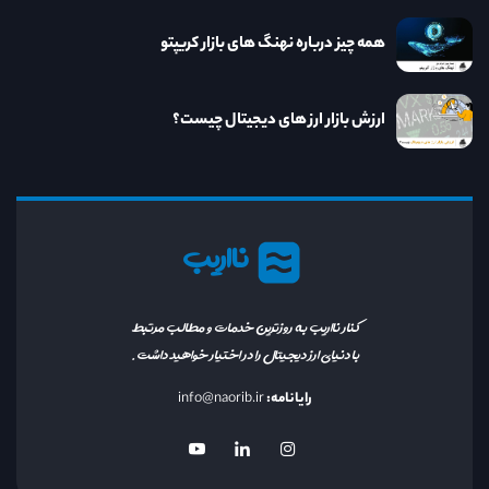
همه چیز درباره نهنگ های بازار کریپتو
ارزش بازار ارز های دیجیتال چیست؟
نااریب
کنار نااریب به روزترین خدمات و مطالب مرتبط
با دنیای ارز دیجیتال را در اختیار خواهید داشت.
رایانامه:
info@naorib.ir