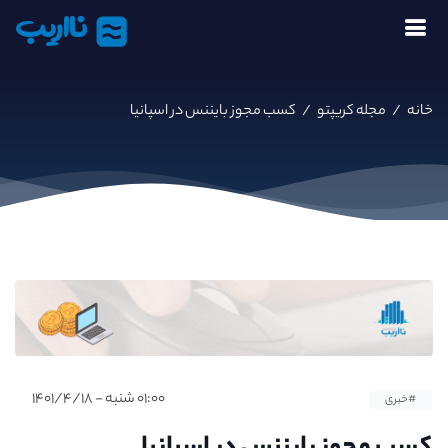
نااریب
خانه
/
مجله کریپتو
/
کسب مجوز بایننس در اسپانیا
۰۱:۰۰ شنبه - ۱۴۰۱/۴/۱۸
#خبری