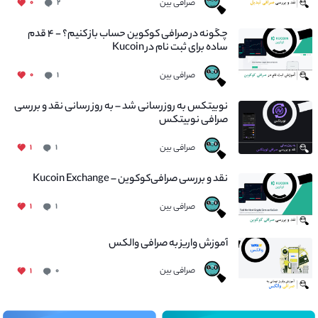
صرافی بین
۰
۲
چگونه در صرافی کوکوین حساب باز کنیم؟ - ۴ قدم
ساده برای ثبت نام در Kucoin
صرافی بین
۰
۱
نوبیتکس به روزرسانی شد – به روز رسانی نقد و بررسی
صرافی نوبیتکس
صرافی بین
۱
۱
نقد و بررسی صرافی‌کوکوین – Kucoin Exchange
صرافی بین
۱
۱
آموزش واریز به صرافی والکس
صرافی بین
۱
۰