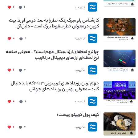
نااریب
۱
۱
کارشناس بلومبرگ زنگ خطر را به صدا در می آورد: بیت
کوین در معرض خطر سقوط بزرگ است - دلیل آن
چیست؟
نااریب
۰
۲
چرا نرخ لحظه‌ای ارزدیجیتال مهم است؟ - معرفی صفحه
نرخ لحظه‌ای ارز های دیجیتال در نااریب
نااریب
۱
۰
مهم ترین رویداد های کریپتویی ۲۰۲۳ که باید دنبال
کنید – معرفی بهترین رویداد های جهانی
نااریب
۰
۰
کیف پول کریپتو چیست؟
نااریب
۱
۰