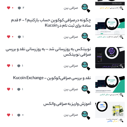
صرافی بین
۰
۲
چگونه در صرافی کوکوین حساب باز کنیم؟ - ۴ قدم
ساده برای ثبت نام در Kucoin
صرافی بین
۰
۱
نوبیتکس به روزرسانی شد – به روز رسانی نقد و بررسی
صرافی نوبیتکس
صرافی بین
۱
۱
نقد و بررسی صرافی‌کوکوین – Kucoin Exchange
صرافی بین
۱
۱
آموزش واریز به صرافی والکس
صرافی بین
۱
۰