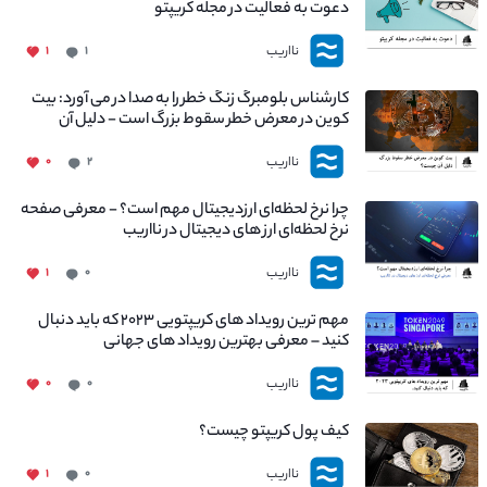
دعوت به فعالیت در مجله کریپتو
نااریب
۱
۱
کارشناس بلومبرگ زنگ خطر را به صدا در می آورد: بیت
کوین در معرض خطر سقوط بزرگ است - دلیل آن
چیست؟
نااریب
۰
۲
چرا نرخ لحظه‌ای ارزدیجیتال مهم است؟ - معرفی صفحه
نرخ لحظه‌ای ارز های دیجیتال در نااریب
نااریب
۱
۰
مهم ترین رویداد های کریپتویی ۲۰۲۳ که باید دنبال
کنید – معرفی بهترین رویداد های جهانی
نااریب
۰
۰
کیف پول کریپتو چیست؟
نااریب
۱
۰