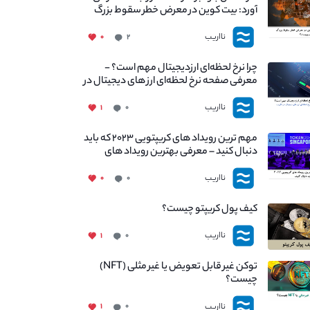
آورد: بیت کوین در معرض خطر سقوط بزرگ
است - دلیل آن چیست؟
نااریب
۰
۲
چرا نرخ لحظه‌ای ارزدیجیتال مهم است؟ -
معرفی صفحه نرخ لحظه‌ای ارز های دیجیتال در
نااریب
نااریب
۱
۰
مهم ترین رویداد های کریپتویی ۲۰۲۳ که باید
دنبال کنید – معرفی بهترین رویداد های
جهانی
نااریب
۰
۰
کیف پول کریپتو چیست؟
نااریب
۱
۰
توکن غیر قابل تعویض یا غیر مثلی (NFT)
چیست؟
نااریب
۱
۰