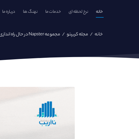
خانه
نرخ لحظه ای
خدمات ما
نهنگ ها
درباره ما
خانه
/
مجله کریپتو
/
مجموعه Napster در حال راه اندازی توکن خود در Algorand