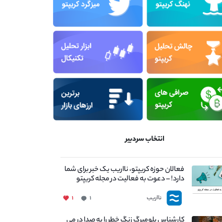
انتخاب سردبیر
فعالان حوزه کریپتو، نااریب یک خبر برای شما
دارد! – دعوت به فعالیت در مجله کریپتو
نااریب
۱
۱
کارشناس بلومبرگ زنگ خطر را به صدا در می