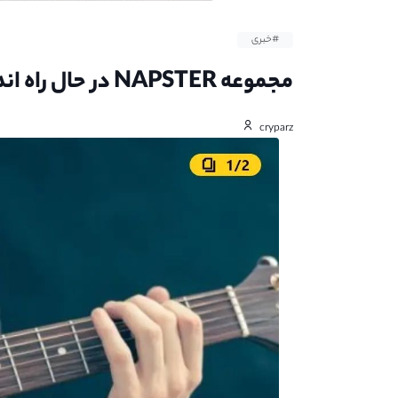
#خبری
مجموعه NAPSTER در حال راه اندازی توکن خود در ALGORAND
cryparz