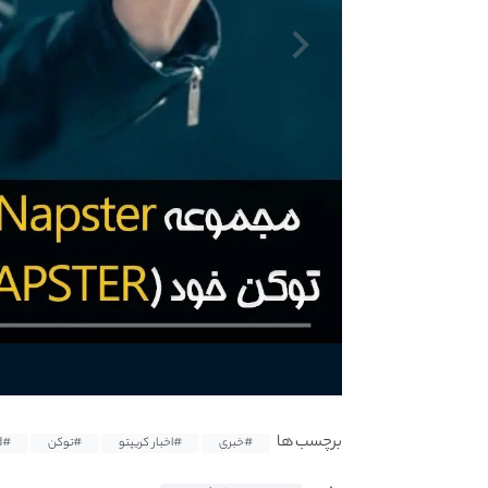
برچسب ها
#خبری
#اخبار کریپتو
#توکن
#Algorand