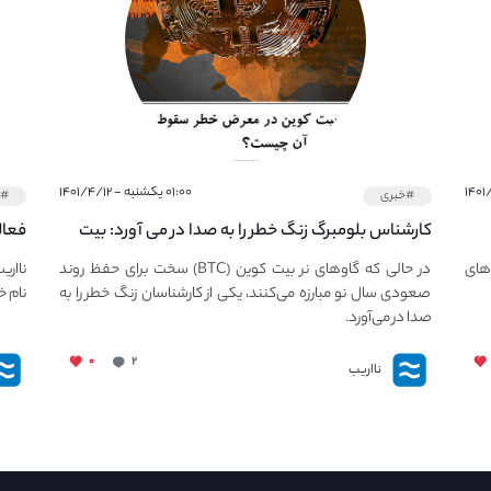
۰۱:۰۰ یکشنبه - ۱۴۰۱/۴/۱۲
#خبری
#خ
کارشناس بلومبرگ زنگ خطر را به صدا در می آورد: بیت
فعال
کوین در معرض خطر سقوط بزرگ است - دلیل آن
دعوت
های
در حالی که گاوهای نر بیت کوین (BTC) سخت برای حفظ روند
نااری
چیست؟
صعودی سال نو مبارزه می‌کنند، یکی از کارشناسان زنگ خطر را به
نام خ
صدا در می‌آورد.
۰
۲
نااریب