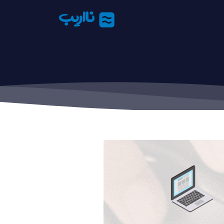
نااریب