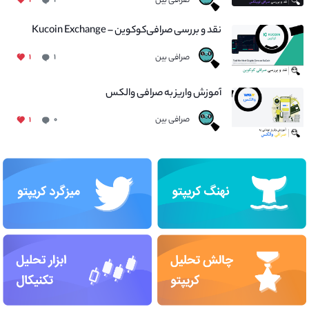
صرافی بین
۱
۱
نقد و بررسی صرافی‌کوکوین – Kucoin Exchange
صرافی بین
۱
۱
آموزش واریز به صرافی والکس
صرافی بین
۱
۰