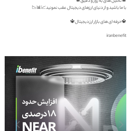
🔥تحلیل های به روز و دقیق🔥
با ما باشید و از دنیای ارزهای دیجیتال عقب نمونید📈📊📉
🔱حرفه ای های بازار ارز دیجیتال🔱
iranbenefit