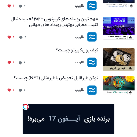
نااریب
۱
۰
مهم ترین رویداد های کریپتویی ۲۰۲۳ که باید دنبال
کنید – معرفی بهترین رویداد های جهانی
نااریب
۰
۰
کیف پول کریپتو چیست؟
نااریب
۱
۰
توکن غیر قابل تعویض یا غیر مثلی (NFT) چیست؟
نااریب
۱
۰