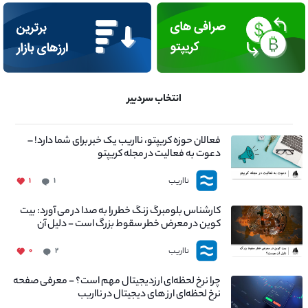
انتخاب سردبیر
فعالان حوزه کریپتو، نااریب یک خبر برای شما دارد! –
دعوت به فعالیت در مجله کریپتو
نااریب
۱
۱
کارشناس بلومبرگ زنگ خطر را به صدا در می آورد: بیت
کوین در معرض خطر سقوط بزرگ است - دلیل آن
چیست؟
نااریب
۰
۲
چرا نرخ لحظه‌ای ارزدیجیتال مهم است؟ - معرفی صفحه
نرخ لحظه‌ای ارز های دیجیتال در نااریب