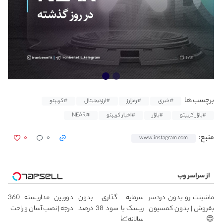
برچسب ها
#خبری
#رمزارز
#ارزدیجیتال
#کریپتو
#بازار کریپتو
#بازار
#اخبار کریپتو
#NEAR
۰
۰
منبع:
www.instagram.com
از سراسر وب
ماشینت رو بدون دردسر
سرمایه گذاری بدون
دوربین مداربسته 360
بفروش | بدون کمسیون
ریسک با سود 38 درصد
درجه | نصب آسان و راحت
😍
سالانه📈