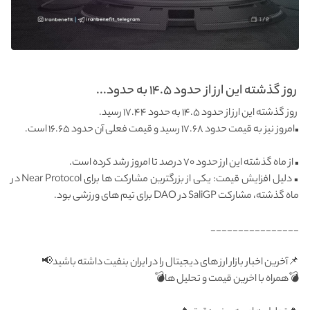
روز گذشته این ارز از حدود ۱۴.۵ به حدود...
روز گذشته این ارز از حدود ۱۴.۵ به حدود ۱۷.۴۴ رسید.
▪️امروز نیز به قیمت حدود ۱۷.۶۸ رسید و قیمت فعلی آن حدود ۱۶.۶۵ است.
▪️ از ماه گذشته این ارز حدود ۷۰ درصد تا امروز رشد کرده است.
▪️ دلیل افزایش قیمت: یکی از بزرگترین مشارکت ها برای Near Protocol در
ماه گذشته، مشارکت SaliGP در DAO برای تیم های ورزشی بود.
________________
📌آخرین اخبار بازار ارز های دیجیتال را در ایران بنفیت داشته باشید📢
💣همراه با اخرین قیمت و تحلیل ها💣