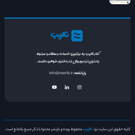
نااریب
کنار نااریب به روزترین خدمات و مطالب مرتبط
با دنیای ارز دیجیتال را در اختیار خواهید داشت.
رایانامه:
info@naorib.ir
کلیه حقوق این سایت نزد
نااریب
محفوظ بوده و بازنشر محتوا با ذکر منبع بلامانع است.