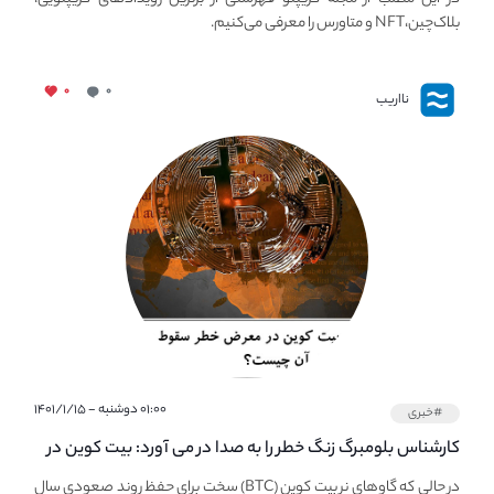
بلاک‌چین،NFT و متاورس را معرفی می‌کنیم.
۰
۰
نااریب
۰۱:۰۰ دوشنبه - ۱۴۰۱/۱/۱۵
#خبری
کارشناس بلومبرگ زنگ خطر را به صدا در می آورد: بیت کوین در
معرض خطر سقوط بزرگ است - دلیل آن چیست؟
در حالی که گاوهای نر بیت کوین (BTC) سخت برای حفظ روند صعودی سال