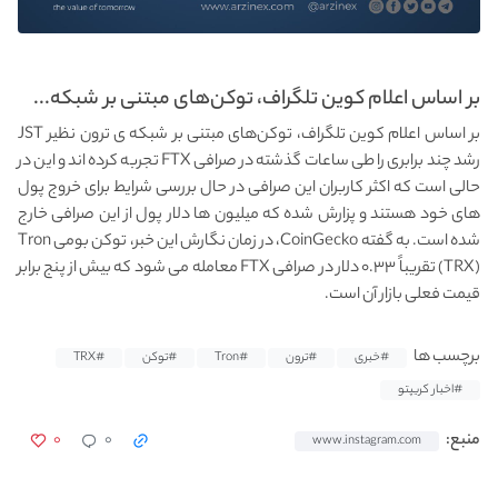
بر اساس اعلام کوین تلگراف، توکن‌های مبتنی‌ بر شبکه...
بر اساس اعلام کوین تلگراف، توکن‌های مبتنی‌ بر شبکه ی ترون نظیر JST
رشد چند برابری را طی ساعات گذشته در صرافی FTX تجربه کرده اند و این در
حالی است که اکثر کاربران این صرافی در حال بررسی شرایط برای خروج پول
های خود هستند و پزارش شده که میلیون ها دلار پول از این صرافی خارج
شده است. به گفته CoinGecko، در زمان نگارش این خبر، توکن بومی Tron
(TRX) تقریباً ۰.۳۳ دلار در صرافی FTX معامله می شود که بیش از پنج برابر
قیمت فعلی بازار آن است.
برچسب ها
#خبری
#ترون
#Tron
#توکن
#TRX
#اخبار کریپتو
۰
۰
منبع:
www.instagram.com