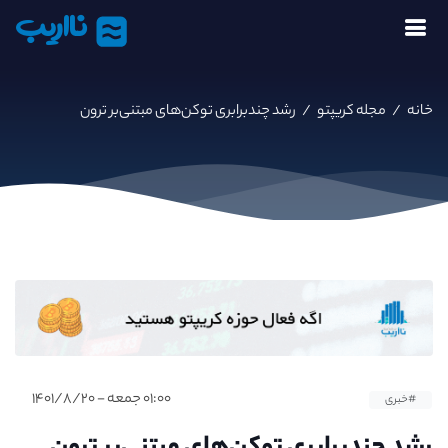
نااریب
خانه
/
مجله کریپتو
/
رشد چندبرابری توکن‌های مبتنی‌بر ترون
۰۱:۰۰ جمعه - ۱۴۰۱/۸/۲۰
#خبری