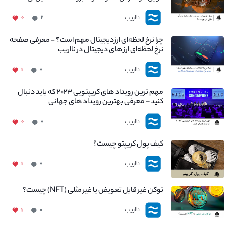
چیست؟
نااریب
۰
۲
چرا نرخ لحظه‌ای ارزدیجیتال مهم است؟ - معرفی صفحه
نرخ لحظه‌ای ارز های دیجیتال در نااریب
نااریب
۱
۰
مهم ترین رویداد های کریپتویی ۲۰۲۳ که باید دنبال
کنید – معرفی بهترین رویداد های جهانی
نااریب
۰
۰
کیف پول کریپتو چیست؟
نااریب
۱
۰
توکن غیر قابل تعویض یا غیر مثلی (NFT) چیست؟
نااریب
۱
۰