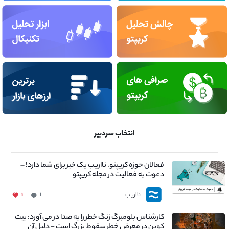
انتخاب سردبیر
فعالان حوزه کریپتو، نااریب یک خبر برای شما دارد! –
دعوت به فعالیت در مجله کریپتو
نااریب
۱
۱
کارشناس بلومبرگ زنگ خطر را به صدا در می آورد: بیت
کوین در معرض خطر سقوط بزرگ است - دلیل آن