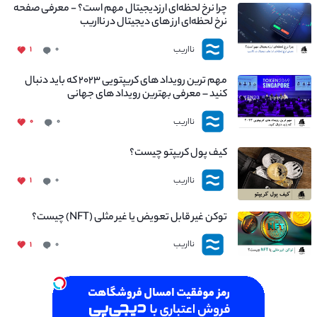
چرا نرخ لحظه‌ای ارزدیجیتال مهم است؟ - معرفی صفحه
نرخ لحظه‌ای ارز های دیجیتال در نااریب
نااریب
۱
۰
مهم ترین رویداد های کریپتویی ۲۰۲۳ که باید دنبال
کنید – معرفی بهترین رویداد های جهانی
نااریب
۰
۰
کیف پول کریپتو چیست؟
نااریب
۱
۰
توکن غیر قابل تعویض یا غیر مثلی (NFT) چیست؟
نااریب
۱
۰