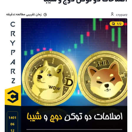
اصلاحات دو توکن دوج و شیبا
زمان تقریبی مطالعه
۱دقیقه
cryparz