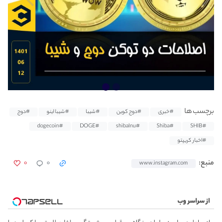
برچسب ها
#خبری
#دوج کوین
#شیبا
#شیبا اینو
#دوج
#dogecoin
#DOGE
#shibaInu
#Shiba
#SHIB
#اخبار کریپتو
۰
۰
منبع:
www.instagram.com
از سراسر وب