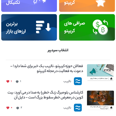
انتخاب سردبیر
فعالان حوزه کریپتو، نااریب یک خبر برای شما دارد! –
دعوت به فعالیت در مجله کریپتو
نااریب
۱
۱
کارشناس بلومبرگ زنگ خطر را به صدا در می آورد: بیت
کوین در معرض خطر سقوط بزرگ است - دلیل آن
چیست؟
نااریب
۰
۲