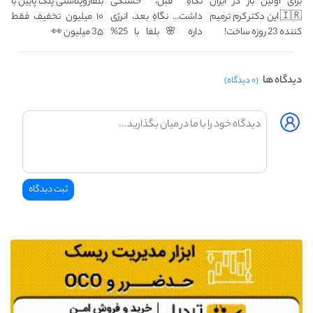
برای اولین بار در ایران
نگاهِ قبل، خستگی
بلفاروپلاستی پلک پایین با
🇮🇷 این دکتر کرم ترمیم
داشت... نگاهِ بعد، انرژی
۱۰ میلیون تخفیف فقط
کننده 23 روزه ساخت!
داره 🌸 بلفا با 25%
3۵ میلیون 👀
تخفیف
دیدگاه ها
(۰ دیدگاه)