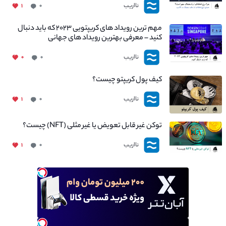
نااریب
۱
۰
مهم ترین رویداد های کریپتویی ۲۰۲۳ که باید دنبال
کنید – معرفی بهترین رویداد های جهانی
نااریب
۰
۰
کیف پول کریپتو چیست؟
نااریب
۱
۰
توکن غیر قابل تعویض یا غیر مثلی (NFT) چیست؟
نااریب
۱
۰