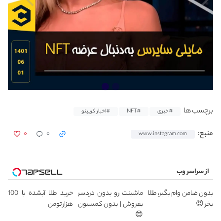
برچسب ها
#خبری
#NFT
#اخبار کریپتو
۰
۰
منبع:
www.instagram.com
از سراسر وب
بدون ضامن وام بگیر، طلا
ماشینت رو بدون دردسر
خرید طلا آبشده با 100
بخر 😍
بفروش | بدون کمسیون
هزار تومن
😍