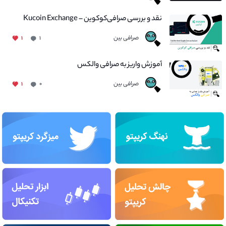
نقد و بررسی صرافی‌کوکوین – Kucoin Exchange
صرافی بین
۱
۱
آموزش واریز به صرافی والکس
صرافی بین
۱
۰