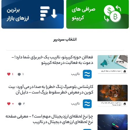
انتخاب سردبیر
فعالان حوزه کریپتو، نااریب یک خبر برای شما دارد! –
دعوت به فعالیت در مجله کریپتو
نااریب
۱
۱
کارشناس بلومبرگ زنگ خطر را به صدا در می آورد: بیت
کوین در معرض خطر سقوط بزرگ است - دلیل آن
چیست؟
نااریب
۰
۲
چرا نرخ لحظه‌ای ارزدیجیتال مهم است؟ - معرفی صفحه
نرخ لحظه‌ای ارز های دیجیتال در نااریب