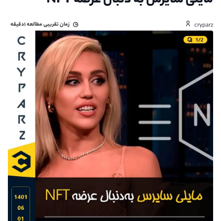
مایلی سایرس به دنبال عرضه NFT
زمان تقریبی مطالعه
۱دقیقه
cryparz