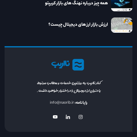
همه چیز درباره نهنگ های بازار کریپتو
ارزش بازار ارز های دیجیتال چیست؟
نااریب
کنار نااریب به روزترین خدمات و مطالب مرتبط
با دنیای ارز دیجیتال را در اختیار خواهید داشت.
رایانامه:
info@naorib.ir