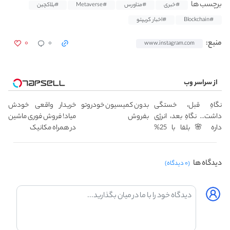
برچسب ها
#خبری
#متاورس
#Metaverse
#بلاکچین
#Blockchain
#اخبار کریپتو
۰
۰
منبع:
www.instagram.com
از سراسر وب
نگاهِ قبل، خستگی
بدون کمیسیون خودروتو
خریدار واقعی خودش
داشت... نگاهِ بعد، انرژی
بفروش
میاد! فروش فوری ماشین
داره 🌸 بلفا با 25%
در همراه مکانیک
تخفیف
دیدگاه ها
(۰ دیدگاه)