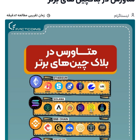
متاورس در بلاکچین های برتر
زمان تقریبی مطالعه
۲دقیقه
اینستاگرام