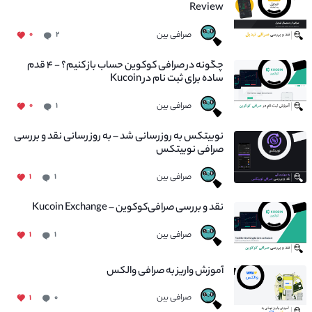
Review
صرافی بین
۰
۲
چگونه در صرافی کوکوین حساب باز کنیم؟ - ۴ قدم
ساده برای ثبت نام در Kucoin
صرافی بین
۰
۱
نوبیتکس به روزرسانی شد – به روز رسانی نقد و بررسی
صرافی نوبیتکس
صرافی بین
۱
۱
نقد و بررسی صرافی‌کوکوین – Kucoin Exchange
صرافی بین
۱
۱
آموزش واریز به صرافی والکس
صرافی بین
۱
۰