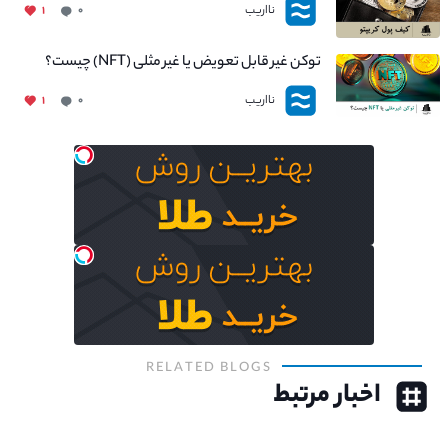
نااریب
۱
۰
توکن غیر قابل تعویض یا غیر مثلی (NFT) چیست؟
نااریب
۱
۰
RELATED BLOGS
اخبار مرتبط