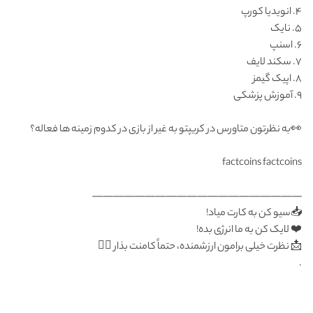
۴. انویدیا کورپ
۵. نایک
۶. اسنپ
۷. سکند لایف
۸. اپیک گیمز
۹. آموزش پزشکی
👀به نظرتون متاورس در کریپتو به غیر از بازی در کدوم زمینه ها فعاله؟
factcoins factcoins
————————————————————
📥سیو کن به کارت میاد!
❤️ لایک کن به ما انرژی بده!
📩 نظرت خیلی برامون ارزشمنده، حتماً کامنت بذار 👇🏻
.