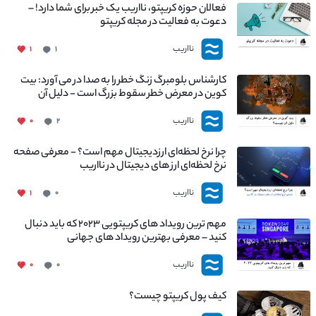
فعالان حوزه کریپتو، نااریب یک خبر برای شما دارد! –
دعوت به فعالیت در مجله کریپتو
نااریب
۱
۱
کارشناس بلومبرگ زنگ خطر را به صدا در می آورد: بیت
کوین در معرض خطر سقوط بزرگ است - دلیل آن
چیست؟
نااریب
۰
۲
چرا نرخ لحظه‌ای ارزدیجیتال مهم است؟ - معرفی صفحه
نرخ لحظه‌ای ارز های دیجیتال در نااریب
نااریب
۱
۰
مهم ترین رویداد های کریپتویی ۲۰۲۳ که باید دنبال
کنید – معرفی بهترین رویداد های جهانی
نااریب
۰
۰
کیف پول کریپتو چیست؟