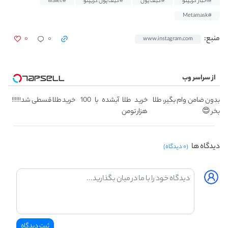
#اخبار کریپتو
#کیف پول
#کیف پول کریپتو
#wallet
#Metamask
۰
۰
منبع:
www.instagram.com
از سراسر وب
بدون ضامن وام بگیر، طلا
خرید طلا آبشده با 100
خرید طلا قسطی شد!!!!!!
بخر 😍
هزار تومن
دیدگاه ها
(۰ دیدگاه)