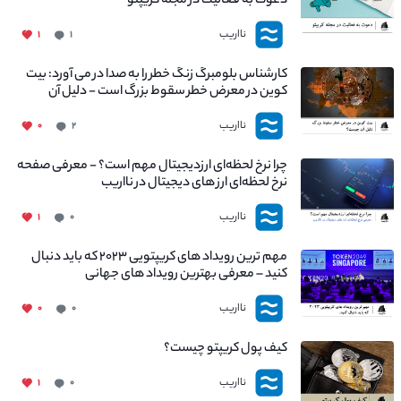
دعوت به فعالیت در مجله کریپتو
نااریب
۱
۱
کارشناس بلومبرگ زنگ خطر را به صدا در می آورد: بیت
کوین در معرض خطر سقوط بزرگ است - دلیل آن
چیست؟
نااریب
۰
۲
چرا نرخ لحظه‌ای ارزدیجیتال مهم است؟ - معرفی صفحه
نرخ لحظه‌ای ارز های دیجیتال در نااریب
نااریب
۱
۰
مهم ترین رویداد های کریپتویی ۲۰۲۳ که باید دنبال
کنید – معرفی بهترین رویداد های جهانی
نااریب
۰
۰
کیف پول کریپتو چیست؟
نااریب
۱
۰