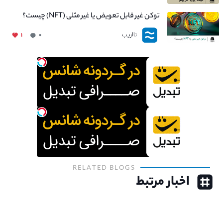
توکن غیر قابل تعویض یا غیر مثلی (NFT) چیست؟
نااریب
۱
۰
RELATED BLOGS
اخبار مرتبط