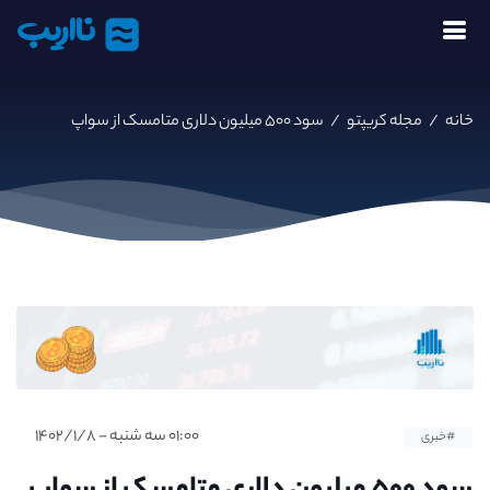
نااریب
خانه
/
مجله کریپتو
/
سود ۵۰۰ میلیون دلاری متامسک از سواپ
۰۱:۰۰ سه شنبه - ۱۴۰۲/۱/۸
#خبری