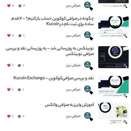
صرافی بین
۰
۲
چگونه در صرافی کوکوین حساب باز کنیم؟ - ۴ قدم
ساده برای ثبت نام در Kucoin
صرافی بین
۰
۱
نوبیتکس به روزرسانی شد – به روز رسانی نقد و بررسی
صرافی نوبیتکس
صرافی بین
۱
۱
نقد و بررسی صرافی‌کوکوین – Kucoin Exchange
صرافی بین
۱
۱
آموزش واریز به صرافی والکس
صرافی بین
۱
۰