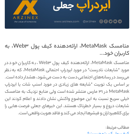
متامسک MetaMask، ارائه‌دهنده کیف پول Web۳، به
کاربران خود...
متامسک MetaMask، ارائه‌دهنده کیف پول Web۳، به کاربران خود در
مورد "شایعات نادرست" در مورد ایردراپ احتمالی MetaMask، که به نظر
می‌رسد در رسانه‌های اجتماعی دست به دست می‌شود، هشدار داده است.
بر اساس یک توییت "شایعه های زیادی در مورد اسنپ شات یا ایردراپ
MetaMask در ۳۱ مارس منتشر شده است ولی منابع نزدیک به متامسک
خیلی سریع نسبت به این موضوع واکنش نشان دادند و اعلام کردند این
شایعات دروغ و بسیار خطرناک هستند. این خبرهای جعلی فرصت هایی را
برای کلاهبرداران و فیشرها ایجاد می کند و فاقد هویت واقعی است.
مطالب مرتبط: