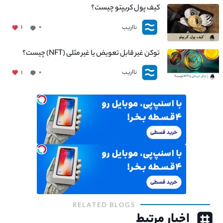
کیف پول کریپتو چیست؟
نااریب
۱
۰
توکن غیر قابل تعویض یا غیر مثلی (NFT) چیست؟
نااریب
۱
۰
RELATED BLOGS
اخبار مرتبط