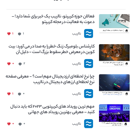
فعالان حوزه کریپتو، نااریب یک خبر برای شما دارد! –
دعوت به فعالیت در مجله کریپتو
نااریب
۱
۱
کارشناس بلومبرگ زنگ خطر را به صدا در می آورد: بیت
کوین در معرض خطر سقوط بزرگ است - دلیل آن
چیست؟
نااریب
۰
۲
چرا نرخ لحظه‌ای ارزدیجیتال مهم است؟ - معرفی صفحه
نرخ لحظه‌ای ارز های دیجیتال در نااریب
نااریب
۱
۰
مهم ترین رویداد های کریپتویی ۲۰۲۳ که باید دنبال
کنید – معرفی بهترین رویداد های جهانی
نااریب
۰
۰