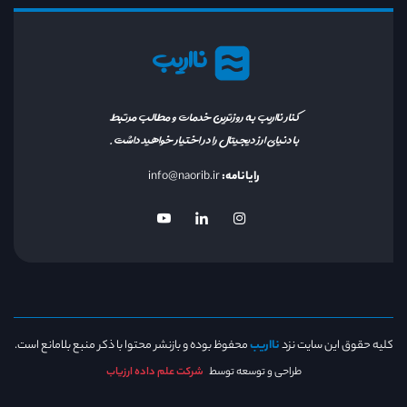
نااریب
کنار نااریب به روزترین خدمات و مطالب مرتبط
با دنیای ارز دیجیتال را در اختیار خواهید داشت.
رایانامه:
info@naorib.ir
کلیه حقوق این سایت نزد
نااریب
محفوظ بوده و بازنشر محتوا با ذکر منبع بلامانع است.
طراحی و توسعه توسط
شرکت علم داده ارزیاب