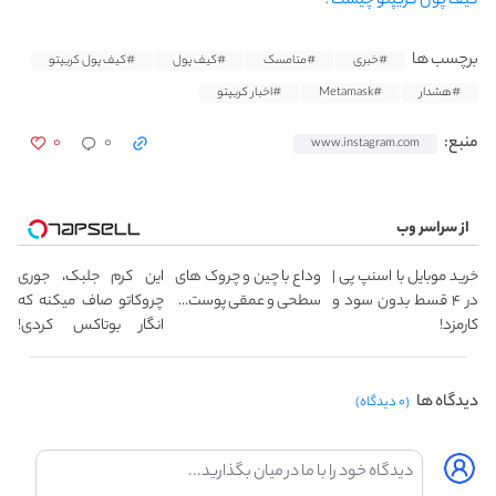
کیف پول کریپتو چیست؟
برچسب ها
#خبری
#متامسک
#کیف پول
#کیف پول کریپتو
#هشدار
#Metamask
#اخبار کریپتو
۰
۰
منبع:
www.instagram.com
از سراسر وب
خرید موبایل با اسنپ پی |
وداع با چین و چروک های
این کرم جلبک، جوری
در ۴ قسط بدون سود و
سطحی و عمقی پوست...
چروکاتو صاف میکنه که
کارمزد!
انگار بوتاکس کردی!
(تخفیف ویژه)
دیدگاه ها
(۰ دیدگاه)