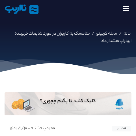
نااریب
خانه
/
مجله کریپتو
/
متامسک به کاربران در مورد شایعات فریبنده
ایردراپ هشدار داد
۰۱:۰۰ پنجشنبه - ۱۴۰۲/۱/۱۰
#خبری